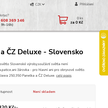
Přihlášení
CZK
dotaz?
0
ks
 608 369 346
za
0 Kč
á 9h-16h)
 a ČZ Deluxe - Slovensko
 světlo Slovenské výroby,součástí světla není
,patice,ani žárovka - pro hlavní ani pro obrysové světlo.
í Jawa 250,350 Panelka a ČZ Deluxe.
celý popis
tupnost
Není skladem
420 Kč
/
ks