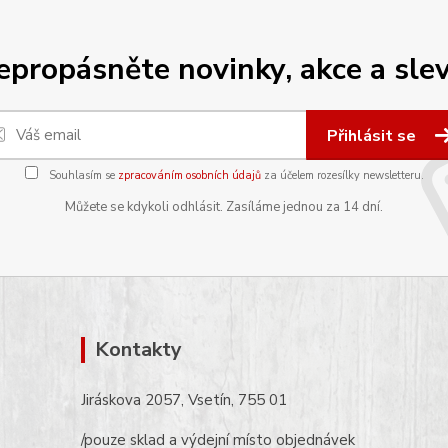
epropásněte novinky, akce a slev
Přihlásit se
Souhlasím se
zpracováním osobních údajů
za účelem rozesílky newsletteru.
Můžete se kdykoli odhlásit. Zasíláme jednou za 14 dní.
Kontakty
Jiráskova 2057, Vsetín, 755 01
/pouze sklad a výdejní místo objednávek