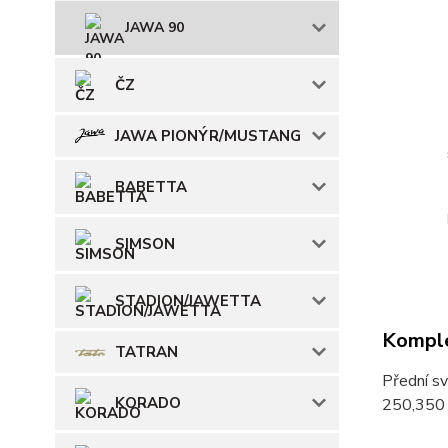
JAWA 90
ČZ
JAWA PIONÝR/MUSTANG
BABETTA
SIMSON
STADION/JAWETTA
Komple
TATRAN
Přední sv
KORADO
250,350 