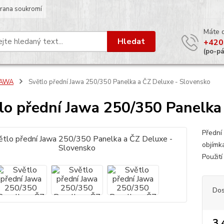
rana soukromí
Máte 
Hledat
+420
(po-p
JAWA
Světlo přední Jawa 250/350 Panelka a ČZ Deluxe - Slovensko
lo přední Jawa 250/350 Panelka
Přední
objímka
Použit
Dos
3 