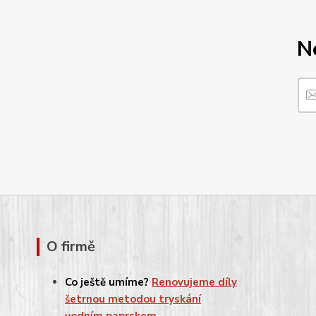
N
O firmě
Co ještě umíme?
Renovujeme díly
šetrnou metodou tryskání
vodním paprskem