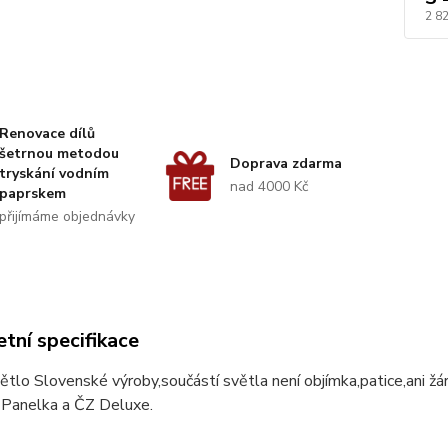
2 8
Renovace dílů
šetrnou metodou
Doprava zdarma
tryskání vodním
nad 4000 Kč
paprskem
přijímáme objednávky
tní specifikace
ětlo Slovenské výroby,součástí světla není objímka,patice,ani žár
Panelka a ČZ Deluxe.