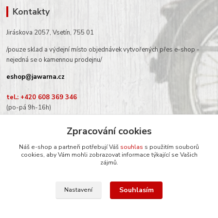
Kontakty
Jiráskova 2057, Vsetín, 755 01
/pouze sklad a výdejní místo objednávek vytvořených přes e-shop -
nejedná se o kamennou prodejnu/
eshop@jawarna.cz
tel.: +420 608 369 346
(po-pá 9h-16h)
Zpracování cookies
Náš e-shop a partneři potřebují Váš
souhlas
s použitím souborů
cookies, aby Vám mohli zobrazovat informace týkající se Vašich
Sledujte nás na Facebooku
zájmů.
Souhlasím
Nastavení
© Mgr. Kateřina Šimůnková, 2024
Vytvořeno na
Eshop-rychle.cz