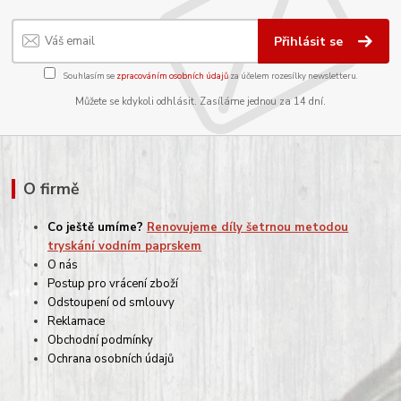
Přihlásit se
Souhlasím se
zpracováním osobních údajů
za účelem rozesílky newsletteru.
Můžete se kdykoli odhlásit. Zasíláme jednou za 14 dní.
O firmě
Co ještě umíme?
Renovujeme díly šetrnou metodou
tryskání vodním paprskem
O nás
Postup pro vrácení zboží
Odstoupení od smlouvy
Reklamace
Obchodní podmínky
Ochrana osobních údajů