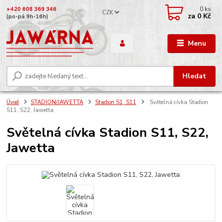
0
ks
+420 608 369 346
CZK
za
0 Kč
(po-pá 9h-16h)
Menu
Hledat
Úvod
STADION/JAWETTA
Stadion S1, S11
Světelná cívka Stadion
S11, S22, Jawetta
Světelná cívka Stadion S11, S22,
Jawetta