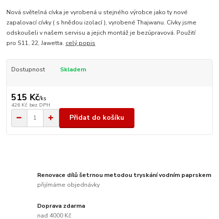
Nová světelná cívka je vyrobená u stejného výrobce jako ty nové
zapalovací cívky ( s hnědou izolací ), vyrobené Thajwanu. Cívky jsme
odskoušeli v našem servisu a jejich montáž je bezúpravová. Použití
pro S11, 22, Jawetta.
celý popis
Dostupnost
Skladem
515 Kč
/
ks
426 Kč
bez DPH
Přidat do košíku
Renovace dílů šetrnou metodou tryskání vodním paprskem
přijímáme objednávky
Doprava zdarma
nad 4000 Kč