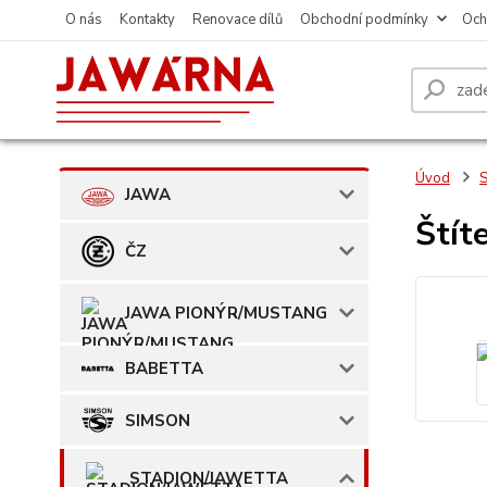
O nás
Kontakty
Renovace dílů
Obchodní podmínky
Och
Úvod
JAWA
Štít
ČZ
JAWA PIONÝR/MUSTANG
BABETTA
SIMSON
STADION/JAWETTA