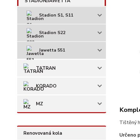
Stadion S1, S11
Stadion S22
Jawetta 551
TATRAN
KORADO
MZ
Komple
Tištěný h
Renovovaná kola
Určeno 