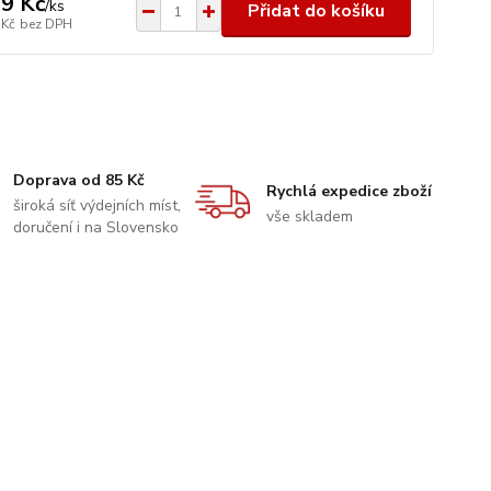
9 Kč
/
ks
Přidat do košíku
 Kč
bez DPH
Doprava od 85 Kč
Rychlá expedice zboží
široká síť výdejních míst,
vše skladem
doručení i na Slovensko