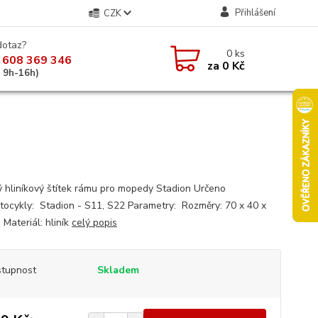
Přihlášení
CZK
dotaz?
0
ks
 608 369 346
za
0 Kč
á 9h-16h)
ý hliníkový štítek rámu pro mopedy Stadion Určeno
tocykly: Stadion - S11, S22 Parametry: Rozměry: 70 x 40 x
 Materiál: hliník
celý popis
tupnost
Skladem