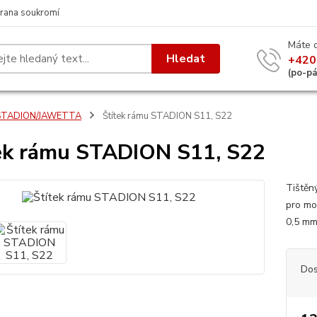
rana soukromí
Máte 
Hledat
+420
(po-p
STADION/JAWETTA
Štítek rámu STADION S11, S22
ek rámu STADION S11, S22
Tištěn
pro mo
0,5 mm
Dos