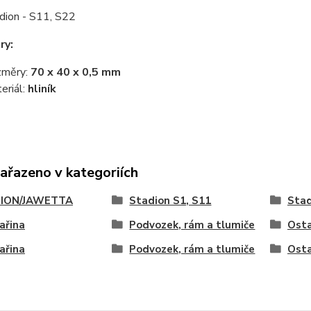
dion - S11, S22
ry:
změry:
70 x 40 x 0,5 mm
eriál:
hliník
zařazeno v kategoriích
ION/JAWETTA
Stadion S1, S11
Stad
ařina
Podvozek, rám a tlumiče
Osta
ařina
Podvozek, rám a tlumiče
Osta