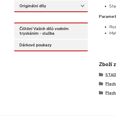
Originální díly
Sta
Paramet
Ro
Čištění Vašich dílů vodním
Mat
tryskáním - služba
Dárkové poukazy
Zboží 
STAD
Plech
Plech