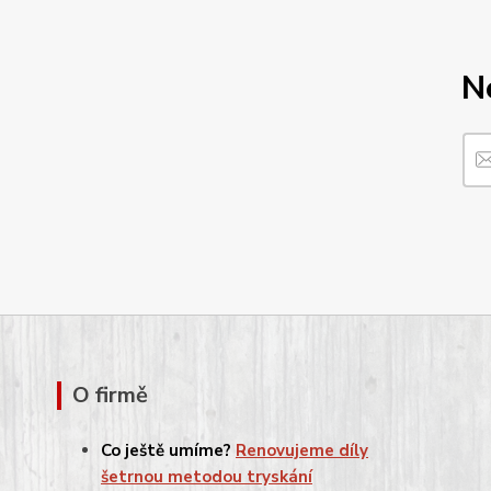
N
O firmě
Co ještě umíme?
Renovujeme díly
šetrnou metodou tryskání