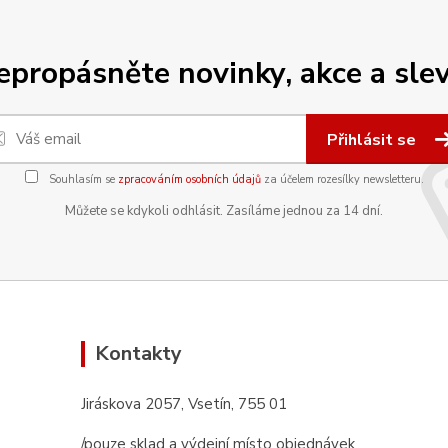
epropásněte novinky, akce a slev
Přihlásit se
Souhlasím se
zpracováním osobních údajů
za účelem rozesílky newsletteru.
Můžete se kdykoli odhlásit. Zasíláme jednou za 14 dní.
Kontakty
Jiráskova 2057, Vsetín, 755 01
/pouze sklad a výdejní místo objednávek