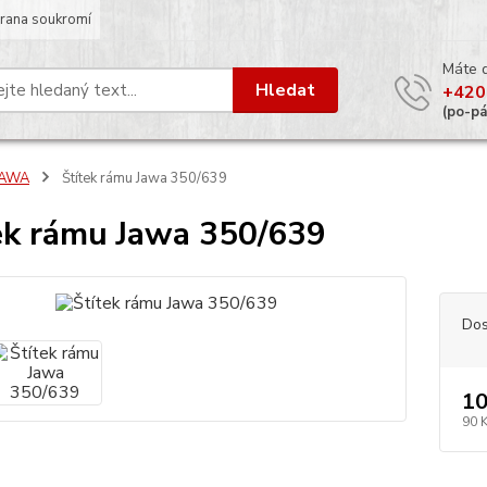
rana soukromí
Máte 
Hledat
+420
(po-p
JAWA
Štítek rámu Jawa 350/639
ek rámu Jawa 350/639
Dos
10
90 