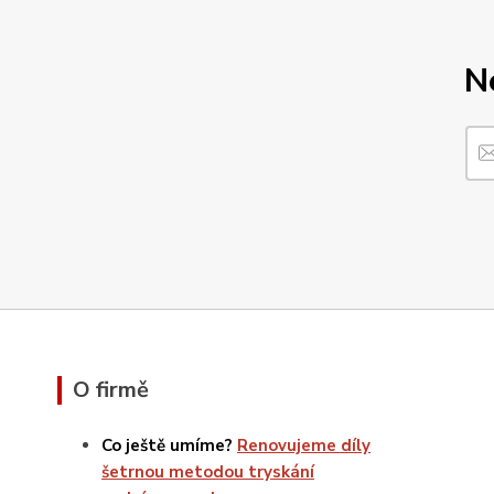
N
O firmě
Co ještě umíme?
Renovujeme díly
šetrnou metodou tryskání