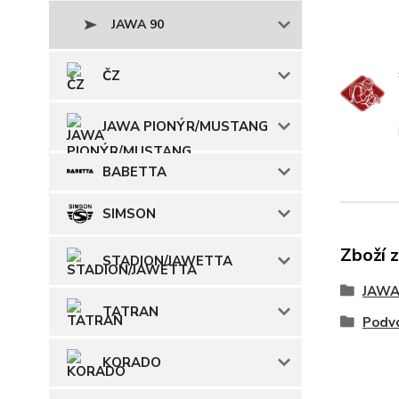
JAWA 90
ČZ
JAWA PIONÝR/MUSTANG
BABETTA
SIMSON
Zboží 
STADION/JAWETTA
JAW
TATRAN
Podvo
KORADO