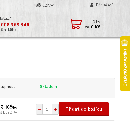
Přihlášení
CZK
dotaz?
0
ks
 608 369 346
za
0 Kč
á 9h-16h)
tupnost
Skladem
9 Kč
/
ks
Přidat do košíku
Kč
bez DPH