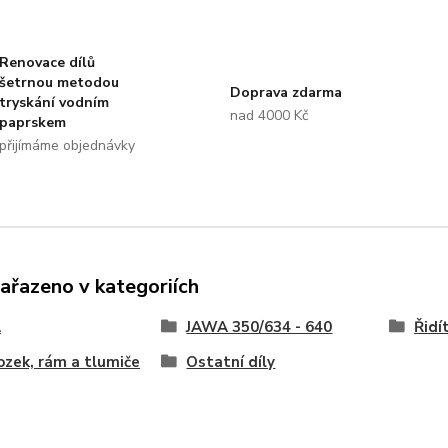
Renovace dílů
šetrnou metodou
Doprava zdarma
tryskání vodním
nad 4000 Kč
paprskem
přijímáme objednávky
zařazeno v kategoriích
A
JAWA 350/634 - 640
Řidí
zek, rám a tlumiče
Ostatní díly