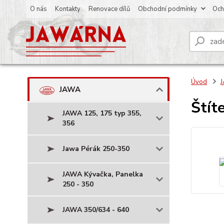
O nás
Kontakty
Renovace dílů
Obchodní podmínky
Och
Úvod
JAWA
Štít
JAWA 125, 175 typ 355,
356
Jawa Pérák 250-350
JAWA Kývačka, Panelka
250 - 350
JAWA 350/634 - 640