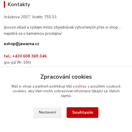
Kontakty
Jiráskova 2057, Vsetín, 755 01
/pouze sklad a výdejní místo objednávek vytvořených přes e-shop -
nejedná se o kamennou prodejnu/
eshop@jawarna.cz
tel.: +420 608 369 346
(po-pá 9h-16h)
Zpracování cookies
Náš e-shop a partneři potřebují Váš
souhlas
s použitím souborů
cookies, aby Vám mohli zobrazovat informace týkající se Vašich
Sledujte nás na Facebooku
zájmů.
Souhlasím
Nastavení
© Mgr. Kateřina Šimůnková, 2024
Vytvořeno na
Eshop-rychle.cz