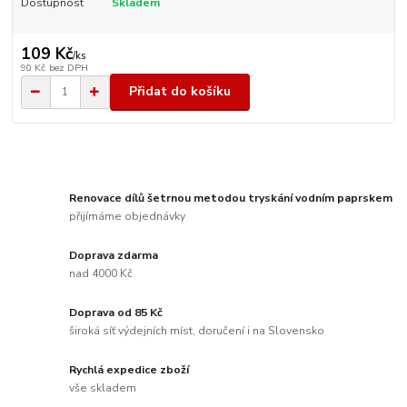
Dostupnost
Skladem
109 Kč
/
ks
90 Kč
bez DPH
Přidat do košíku
Renovace dílů šetrnou metodou tryskání vodním paprskem
přijímáme objednávky
Doprava zdarma
nad 4000 Kč
Doprava od 85 Kč
široká síť výdejních míst, doručení i na Slovensko
Rychlá expedice zboží
vše skladem