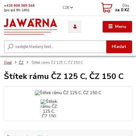
0
ks
+420 608 369 346
CZK
za
0 Kč
(po-pá 9h-16h)
Menu
Hledat
Úvod
ČZ
Štítek rámu ČZ 125 C, ČZ 150 C
Štítek rámu ČZ 125 C, ČZ 150 C