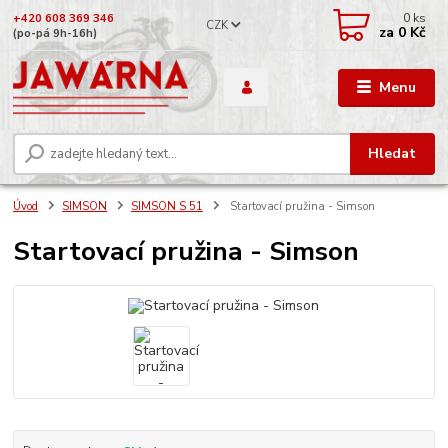
0
ks
+420 608 369 346
CZK
za
0 Kč
(po-pá 9h-16h)
Menu
Hledat
Úvod
SIMSON
SIMSON S 51
Startovací pružina - Simson
Startovací pružina - Simson