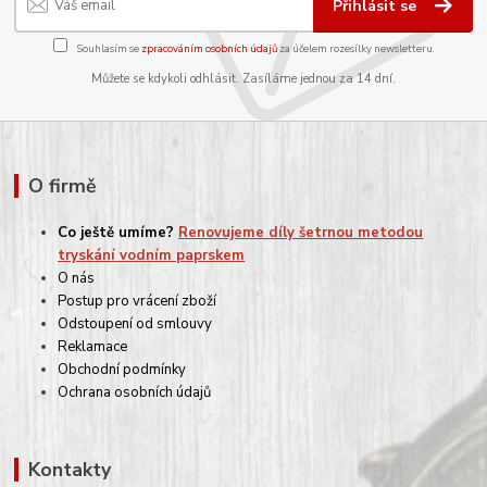
Přihlásit se
Souhlasím se
zpracováním osobních údajů
za účelem rozesílky newsletteru.
Můžete se kdykoli odhlásit. Zasíláme jednou za 14 dní.
O firmě
Co ještě umíme?
Renovujeme díly šetrnou metodou
tryskání vodním paprskem
O nás
Postup pro vrácení zboží
Odstoupení od smlouvy
Reklamace
Obchodní podmínky
Ochrana osobních údajů
Kontakty