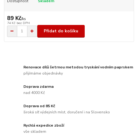
Dostupnost
Skladem
89 Kč
/
ks
74 Kč
bez DPH
Přidat do košíku
Renovace dílů šetrnou metodou tryskání vodním paprskem
přijímáme objednávky
Doprava zdarma
nad 4000 Kč
Doprava od 85 Kč
široká síť výdejních míst, doručení i na Slovensko
Rychlá expedice zboží
vše skladem