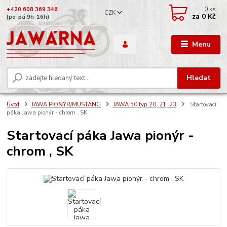
0
ks
+420 608 369 346
CZK
za
0 Kč
(po-pá 9h-16h)
Menu
Hledat
Úvod
JAWA PIONÝR/MUSTANG
JAWA 50 typ 20, 21, 23
Startovací
páka Jawa pionýr - chrom , SK
Startovací páka Jawa pionýr -
chrom , SK