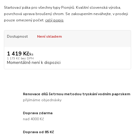
Startovací páka pro všechny typy Pionýrů. Kvalitní slovenská výroba,
povrchová uprava broušený chrom. Se zakoupením neváhejte, v prodeji
pouze omezený počet.
celý popis
Dostupnost
Není skladem
1 419 Kč
/
ks
1 173 Kč
bez DPH
Momentálně není k dispozici
Renovace dílů šetrnou metodou tryskání vodním paprskem
přijímáme objednávky
Doprava zdarma
nad 4000 Kč
Doprava od 85 Kč