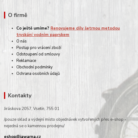
O firmě
Co ještě umíme?
Renovujeme díly šetrnou metodou
tryskání vodním paprskem
O nás
Postup pro vrácení zboží
Odstoupení od smlouvy
Reklamace
Obchodní podmínky
Ochrana osobních údajů
Kontakty
Jiráskova 2057, Vsetín, 755 01
/pouze sklad a výdejní místo objednávek vytvořených přes e-shop -
nejedná se o kamennou prodejnu/
eshop@jawarna.cz