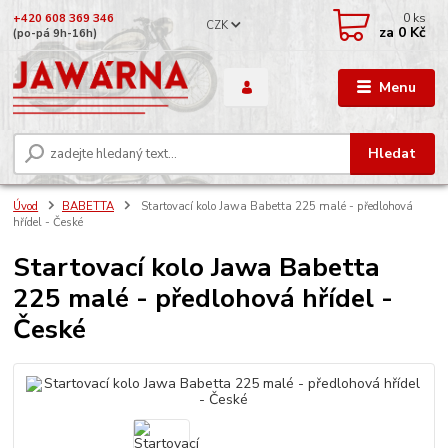
0
ks
+420 608 369 346
CZK
za
0 Kč
(po-pá 9h-16h)
Menu
Hledat
Úvod
BABETTA
Startovací kolo Jawa Babetta 225 malé - předlohová
hřídel - České
Startovací kolo Jawa Babetta
225 malé - předlohová hřídel -
České