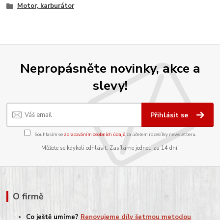
Motor, karburátor
Nepropásněte novinky, akce a
slevy!
Přihlásit se
Souhlasím se
zpracováním osobních údajů
za účelem rozesílky newsletteru.
Můžete se kdykoli odhlásit. Zasíláme jednou za 14 dní.
O firmě
Co ještě umíme?
Renovujeme díly šetrnou metodou