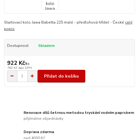
Startovací kolo Jawa Babetta 225 malé - předlohová hřídel - České
celý
popis
Dostupnost
Skladem
922 Kč
/
ks
762 Kč
bez DPH
Přidat do košíku
Renovace dílů šetrnou metodou tryskání vodním paprskem
přijímáme objednávky
Doprava zdarma
nad 4000 Kč