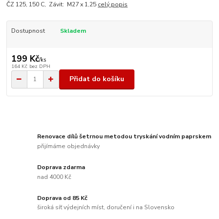
ČZ 125, 150 C, Závit: M27 x 1,25
celý popis
Dostupnost
Skladem
199 Kč
/
ks
164 Kč
bez DPH
Přidat do košíku
Renovace dílů šetrnou metodou tryskání vodním paprskem
přijímáme objednávky
Doprava zdarma
nad 4000 Kč
Doprava od 85 Kč
široká síť výdejních míst, doručení i na Slovensko