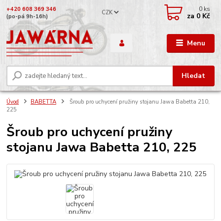
0
ks
+420 608 369 346
CZK
za
0 Kč
(po-pá 9h-16h)
Menu
Hledat
Úvod
BABETTA
Šroub pro uchycení pružiny stojanu Jawa Babetta 210,
225
Šroub pro uchycení pružiny
stojanu Jawa Babetta 210, 225