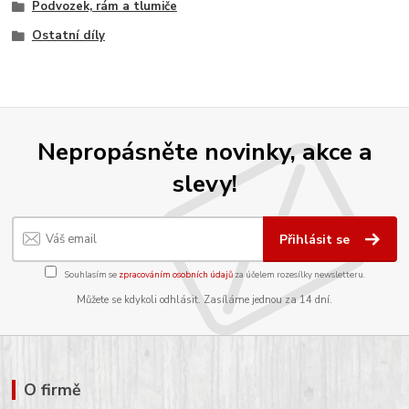
Podvozek, rám a tlumiče
Ostatní díly
Nepropásněte novinky, akce a
slevy!
Přihlásit se
Souhlasím se
zpracováním osobních údajů
za účelem rozesílky newsletteru.
Můžete se kdykoli odhlásit. Zasíláme jednou za 14 dní.
O firmě