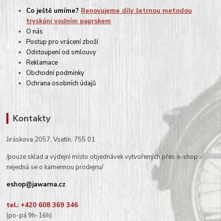
Co ještě umíme?
Renovujeme díly šetrnou metodou
tryskání vodním paprskem
O nás
Postup pro vrácení zboží
Odstoupení od smlouvy
Reklamace
Obchodní podmínky
Ochrana osobních údajů
Kontakty
Jiráskova 2057, Vsetín, 755 01
/pouze sklad a výdejní místo objednávek vytvořených přes e-shop -
nejedná se o kamennou prodejnu/
eshop@jawarna.cz
tel.: +420 608 369 346
(po-pá 9h-16h)