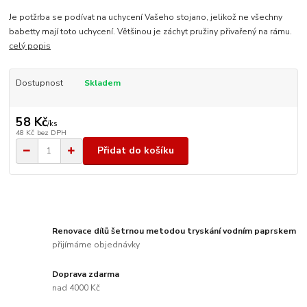
Je potžrba se podívat na uchycení Vašeho stojano, jelikož ne všechny
babetty mají toto uchycení. Většinou je záchyt pružiny přivařený na rámu.
celý popis
Dostupnost
Skladem
58 Kč
/
ks
48 Kč
bez DPH
Přidat do košíku
Renovace dílů šetrnou metodou tryskání vodním paprskem
přijímáme objednávky
Doprava zdarma
nad 4000 Kč