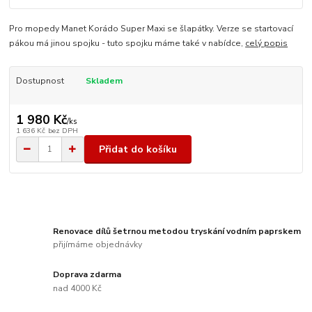
Pro mopedy Manet Korádo Super Maxi se šlapátky. Verze se startovací
pákou má jinou spojku - tuto spojku máme také v nabídce,
celý popis
Dostupnost
Skladem
1 980 Kč
/
ks
1 636 Kč
bez DPH
Přidat do košíku
Renovace dílů šetrnou metodou tryskání vodním paprskem
přijímáme objednávky
Doprava zdarma
nad 4000 Kč