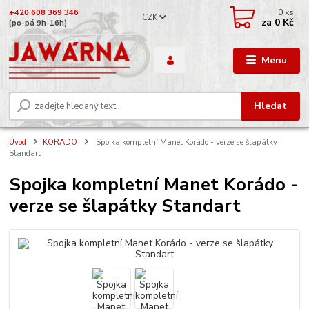
0
ks
+420 608 369 346
CZK
za
0 Kč
(po-pá 9h-16h)
Menu
Hledat
Úvod
KORADO
Spojka kompletní Manet Korádo - verze se šlapátky
Standart
Spojka kompletní Manet Korádo -
verze se šlapátky Standart