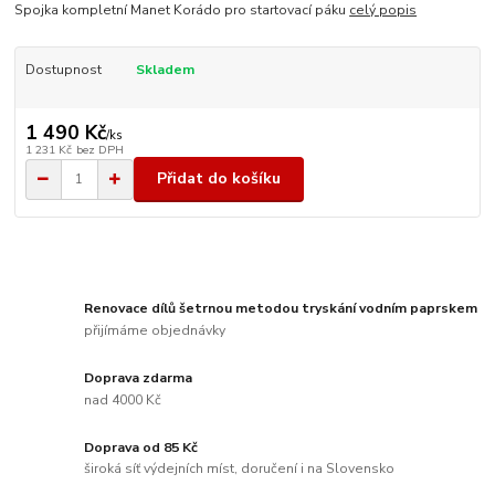
Spojka kompletní Manet Korádo pro startovací páku
celý popis
Dostupnost
Skladem
1 490 Kč
/
ks
1 231 Kč
bez DPH
Přidat do košíku
Renovace dílů šetrnou metodou tryskání vodním paprskem
přijímáme objednávky
Doprava zdarma
nad 4000 Kč
Doprava od 85 Kč
široká síť výdejních míst, doručení i na Slovensko