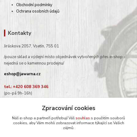
Obchodní podmínky
Ochrana osobních údajů
Kontakty
Jiráskova 2057, Vsetín, 755 01
/pouze sklad a výdejní místo objednávek vytvořených přes e-shop -
nejedná se o kamennou prodejnu/
eshop@jawarna.cz
tel.: +420 608 369 346
(po-pá 9h-16h)
Zpracování cookies
Náš e-shop a partneři potřebují Váš
souhlas
s použitím souborů
cookies, aby Vám mohli zobrazovat informace týkající se Vašich
Sledujte nás na Facebooku
zájmů.