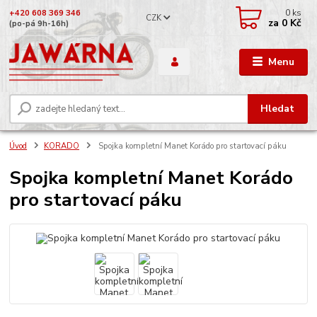
0
ks
+420 608 369 346
CZK
za
0 Kč
(po-pá 9h-16h)
Menu
Hledat
Úvod
KORADO
Spojka kompletní Manet Korádo pro startovací páku
Spojka kompletní Manet Korádo
pro startovací páku