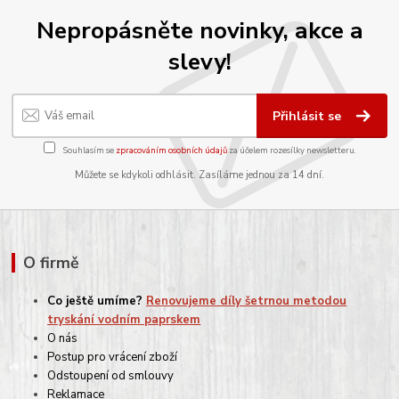
Nepropásněte novinky, akce a
slevy!
Přihlásit se
Souhlasím se
zpracováním osobních údajů
za účelem rozesílky newsletteru.
Můžete se kdykoli odhlásit. Zasíláme jednou za 14 dní.
O firmě
Co ještě umíme?
Renovujeme díly šetrnou metodou
tryskání vodním paprskem
O nás
Postup pro vrácení zboží
Odstoupení od smlouvy
Reklamace