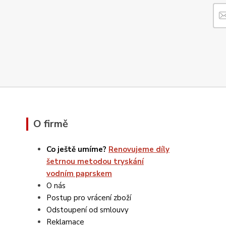
O firmě
Co ještě umíme?
Renovujeme díly
šetrnou metodou tryskání
vodním paprskem
O nás
Postup pro vrácení zboží
Odstoupení od smlouvy
Reklamace