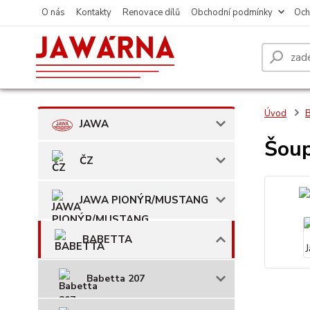
O nás
Kontakty
Renovace dílů
Obchodní podmínky
Och
Úvod
JAWA
Šoup
ČZ
JAWA PIONÝR/MUSTANG
BABETTA
Babetta 207