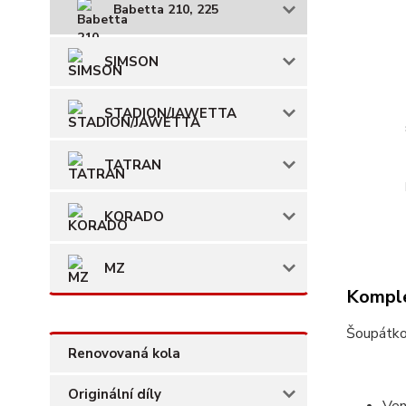
Babetta 210, 225
SIMSON
STADION/JAWETTA
TATRAN
KORADO
MZ
Komple
Šoupátko
Renovovaná kola
Originální díly