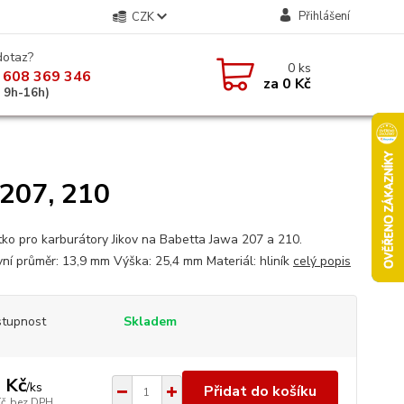
Přihlášení
CZK
dotaz?
0
ks
 608 369 346
za
0 Kč
á 9h-16h)
 207, 210
ko pro karburátory Jikov na Babetta Jawa 207 a 210.
ní průměr: 13,9 mm Výška: 25,4 mm Materiál: hliník
celý popis
tupnost
Skladem
 Kč
/
ks
Přidat do košíku
Kč
bez DPH