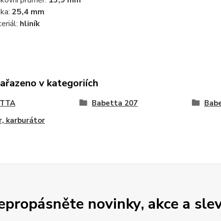
kovní průměr:
13,9 mm
ka:
25,4 mm
eriál:
hliník
zařazeno v kategoriích
ETTA
Babetta 207
Babe
, karburátor
epropásněte novinky, akce a slev