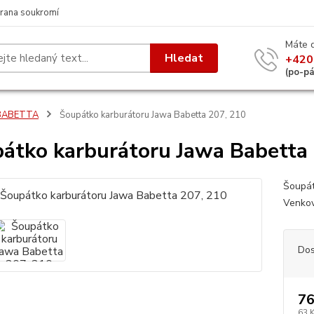
rana soukromí
Máte 
Hledat
+420
(po-p
BABETTA
Šoupátko karburátoru Jawa Babetta 207, 210
átko karburátoru Jawa Babetta
Šoupát
Venkov
Dos
76
63 