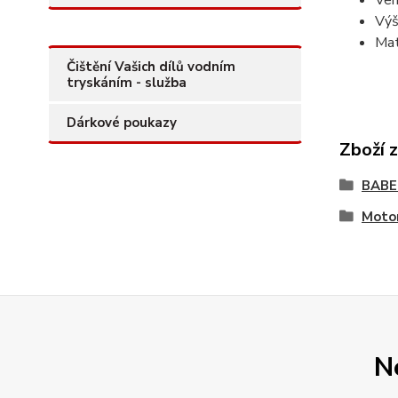
Ven
Výš
Mat
Čištění Vašich dílů vodním
tryskáním - služba
Dárkové poukazy
Zboží 
BAB
Motor
N