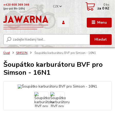
0
ks
+420 608 369 346
CZK
za
0 Kč
(po-pá 9h-16h)
Menu
Hledat
Úvod
SIMSON
Šoupátko karburátoru BVF pro Simson - 16N1
Šoupátko karburátoru BVF pro
Simson - 16N1