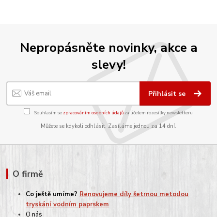
Nepropásněte novinky, akce a
slevy!
Přihlásit se
Souhlasím se
zpracováním osobních údajů
za účelem rozesílky newsletteru.
Můžete se kdykoli odhlásit. Zasíláme jednou za 14 dní.
O firmě
Co ještě umíme?
Renovujeme díly šetrnou metodou
tryskání vodním paprskem
O nás