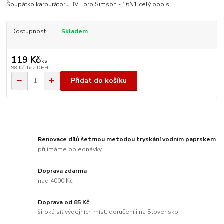
Šoupátko karburátoru BVF pro Simson - 16N1
celý popis
Dostupnost
Skladem
119 Kč
/
ks
98 Kč
bez DPH
Přidat do košíku
Renovace dílů šetrnou metodou tryskání vodním paprskem
přijímáme objednávky
Doprava zdarma
nad 4000 Kč
Doprava od 85 Kč
široká síť výdejních míst, doručení i na Slovensko