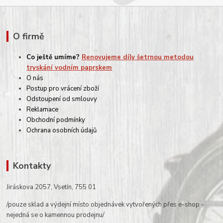
O firmě
Co ještě umíme?
Renovujeme díly šetrnou metodou
tryskání vodním paprskem
O nás
Postup pro vrácení zboží
Odstoupení od smlouvy
Reklamace
Obchodní podmínky
Ochrana osobních údajů
Kontakty
Jiráskova 2057, Vsetín, 755 01
/pouze sklad a výdejní místo objednávek vytvořených přes e-shop -
nejedná se o kamennou prodejnu/