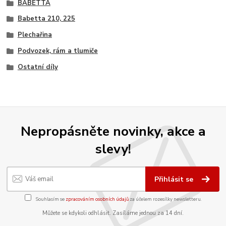
BABETTA
Babetta 210, 225
Plechařina
Podvozek, rám a tlumiče
Ostatní díly
Nepropásněte novinky, akce a
slevy!
Přihlásit se
Souhlasím se
zpracováním osobních údajů
za účelem rozesílky newsletteru.
Můžete se kdykoli odhlásit. Zasíláme jednou za 14 dní.