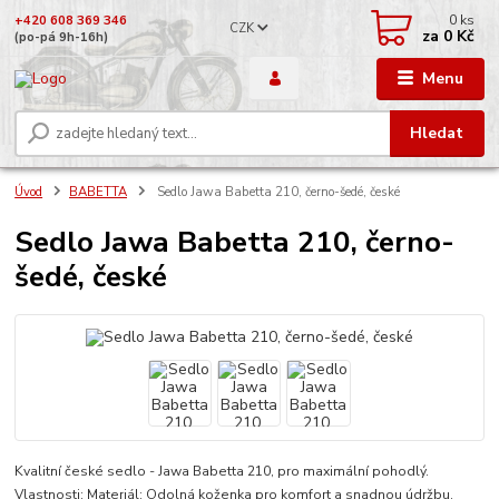
0
ks
+420 608 369 346
CZK
za
0 Kč
(po-pá 9h-16h)
Menu
Hledat
Úvod
BABETTA
Sedlo Jawa Babetta 210, černo-šedé, české
Sedlo Jawa Babetta 210, černo-
šedé, české
Kvalitní české sedlo - Jawa Babetta 210, pro maximální pohodlý.
Vlastnosti: Materiál: Odolná koženka pro komfort a snadnou údržbu.