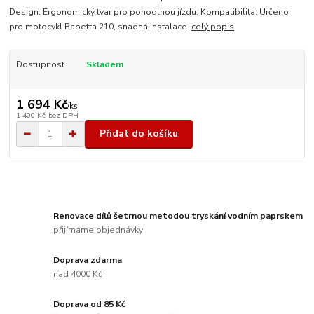
Design: Ergonomický tvar pro pohodlnou jízdu. Kompatibilita: Určeno
pro motocykl Babetta 210, snadná instalace.
celý popis
Dostupnost
Skladem
1 694 Kč
/
ks
1 400 Kč
bez DPH
Přidat do košíku
Renovace dílů šetrnou metodou tryskání vodním paprskem
přijímáme objednávky
Doprava zdarma
nad 4000 Kč
Doprava od 85 Kč