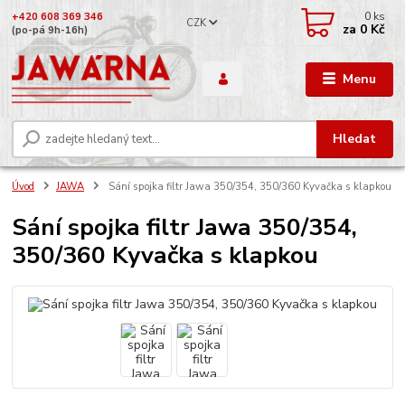
0
ks
+420 608 369 346
CZK
za
0 Kč
(po-pá 9h-16h)
Menu
Hledat
Úvod
JAWA
Sání spojka filtr Jawa 350/354, 350/360 Kyvačka s klapkou
Sání spojka filtr Jawa 350/354,
350/360 Kyvačka s klapkou