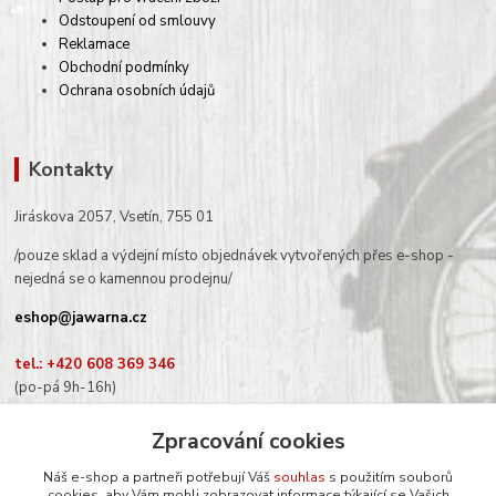
Odstoupení od smlouvy
Reklamace
Obchodní podmínky
Ochrana osobních údajů
Kontakty
Jiráskova 2057, Vsetín, 755 01
/pouze sklad a výdejní místo objednávek vytvořených přes e-shop -
nejedná se o kamennou prodejnu/
eshop@jawarna.cz
tel.: +420 608 369 346
(po-pá 9h-16h)
Zpracování cookies
Náš e-shop a partneři potřebují Váš
souhlas
s použitím souborů
cookies, aby Vám mohli zobrazovat informace týkající se Vašich
Sledujte nás na Facebooku