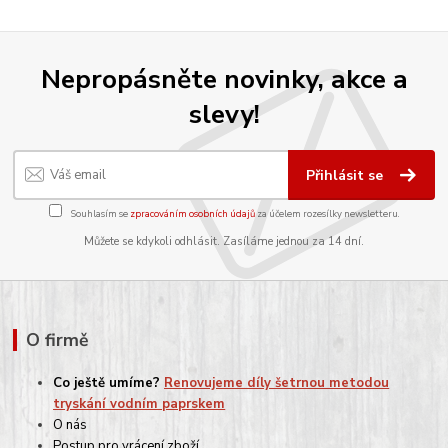
Nepropásněte novinky, akce a
slevy!
Přihlásit se
Souhlasím se
zpracováním osobních údajů
za účelem rozesílky newsletteru.
Můžete se kdykoli odhlásit. Zasíláme jednou za 14 dní.
O firmě
Co ještě umíme?
Renovujeme díly šetrnou metodou
tryskání vodním paprskem
O nás
Postup pro vrácení zboží