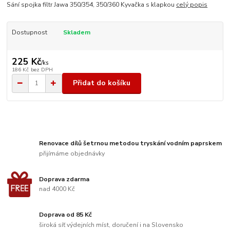
Sání spojka filtr Jawa 350/354, 350/360 Kyvačka s klapkou
celý popis
Dostupnost
Skladem
225 Kč
/
ks
186 Kč
bez DPH
Přidat do košíku
Renovace dílů šetrnou metodou tryskání vodním paprskem
přijímáme objednávky
Doprava zdarma
nad 4000 Kč
Doprava od 85 Kč
široká síť výdejních míst, doručení i na Slovensko