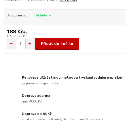
Dostupnost
Skladem
188 Kč
/
ks
155 Kč
bez DPH
Přidat do košíku
Renovace dílů šetrnou metodou tryskání vodním paprskem
přijímáme objednávky
Doprava zdarma
nad 4000 Kč
Doprava od 85 Kč
široká síť výdejních míst, doručení i na Slovensko