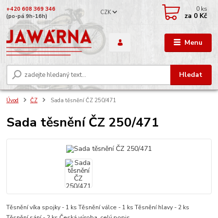
0
ks
+420 608 369 346
CZK
za
0 Kč
(po-pá 9h-16h)
Menu
Hledat
Úvod
ČZ
Sada těsnění ČZ 250/471
Sada těsnění ČZ 250/471
Těsnění víka spojky - 1 ks Těsnění válce - 1 ks Těsnění hlavy - 2 ks
Těsnění sání - 2 ks Česká výroba.
celý popis