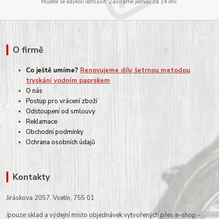
Můžete se kdykoli odhlásit. Zasíláme jednou za 14 dní.
O firmě
Co ještě umíme?
Renovujeme díly šetrnou metodou
tryskání vodním paprskem
O nás
Postup pro vrácení zboží
Odstoupení od smlouvy
Reklamace
Obchodní podmínky
Ochrana osobních údajů
Kontakty
Jiráskova 2057, Vsetín, 755 01
/pouze sklad a výdejní místo objednávek vytvořených přes e-shop -