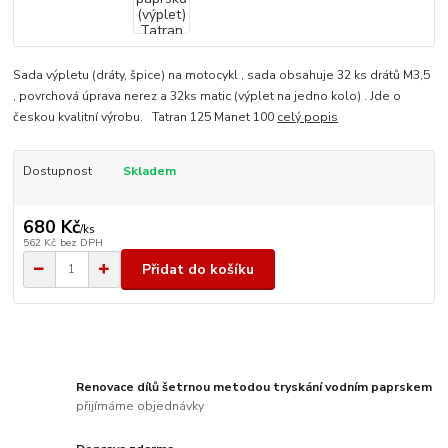
Sada výpletu (dráty, špice) na motocykl , sada obsahuje 32 ks drátů M3,5
, povrchová úprava nerez a 32ks matic (výplet na jedno kolo) . Jde o
českou kvalitní výrobu. Tatran 125 Manet 100
celý popis
Dostupnost
Skladem
680 Kč
/
ks
562 Kč
bez DPH
Přidat do košíku
Renovace dílů šetrnou metodou tryskání vodním paprskem
přijímáme objednávky