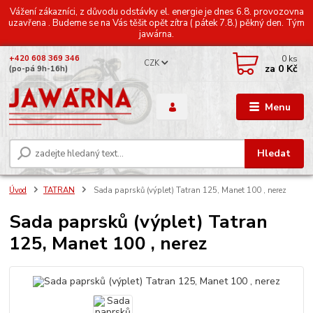
Vážení zákazníci, z důvodu odstávky el. energie je dnes 6.8. provozovna
uzavřena . Budeme se na Vás těšit opět zítra ( pátek 7.8.) pěkný den. Tým
jawárna.
0
ks
+420 608 369 346
CZK
za
0 Kč
(po-pá 9h-16h)
Menu
Hledat
Úvod
TATRAN
Sada paprsků (výplet) Tatran 125, Manet 100 , nerez
Sada paprsků (výplet) Tatran
125, Manet 100 , nerez