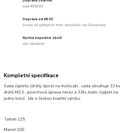
Doprava zdarma
nad 4000 Kč
Doprava od 85 Kč
široká síť výdejních míst, doručení i na Slovensko
Rychlá expedice zboží
vše skladem
Kompletní specifikace
Sada výpletu (dráty, špice) na motocykl , sada obsahuje 32 ks
drátů M3,5 , povrchová úprava nerez a 32ks matic (výplet na
jedno kolo) . Jde o českou kvalitní výrobu.
Tatran 125
Manet 100