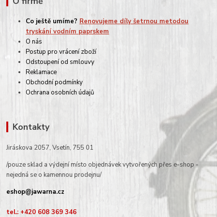
O firmě
Co ještě umíme?
Renovujeme díly šetrnou metodou
tryskání vodním paprskem
O nás
Postup pro vrácení zboží
Odstoupení od smlouvy
Reklamace
Obchodní podmínky
Ochrana osobních údajů
Kontakty
Jiráskova 2057, Vsetín, 755 01
/pouze sklad a výdejní místo objednávek vytvořených přes e-shop -
nejedná se o kamennou prodejnu/
eshop@jawarna.cz
tel.: +420 608 369 346