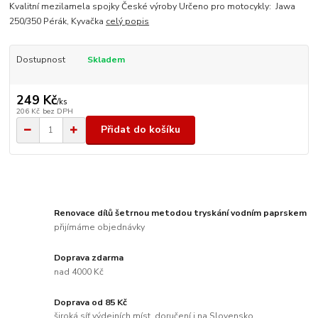
Kvalitní mezilamela spojky České výroby Určeno pro motocykly: Jawa
250/350 Pérák, Kyvačka
celý popis
Dostupnost
Skladem
249 Kč
/
ks
206 Kč
bez DPH
Přidat do košíku
Renovace dílů šetrnou metodou tryskání vodním paprskem
přijímáme objednávky
Doprava zdarma
nad 4000 Kč
Doprava od 85 Kč
široká síť výdejních míst, doručení i na Slovensko