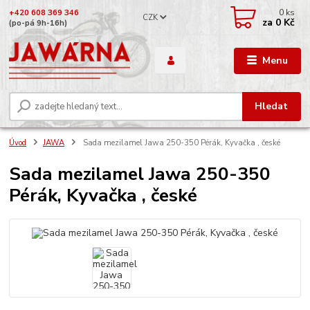
0
ks
+420 608 369 346
CZK
za
0 Kč
(po-pá 9h-16h)
Menu
Hledat
Úvod
JAWA
Sada mezilamel Jawa 250-350 Pérák, Kyvačka , české
Sada mezilamel Jawa 250-350
Pérák, Kyvačka , české