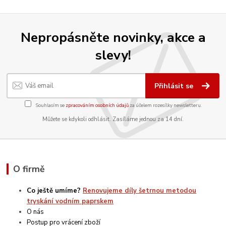
Nepropásněte novinky, akce a
slevy!
Přihlásit se
Souhlasím se
zpracováním osobních údajů
za účelem rozesílky newsletteru.
Můžete se kdykoli odhlásit. Zasíláme jednou za 14 dní.
O firmě
Co ještě umíme?
Renovujeme díly šetrnou metodou
tryskání vodním paprskem
O nás
Postup pro vrácení zboží