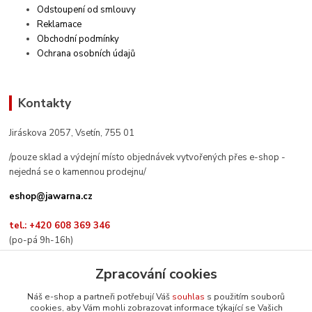
Odstoupení od smlouvy
Reklamace
Obchodní podmínky
Ochrana osobních údajů
Kontakty
Jiráskova 2057, Vsetín, 755 01
/pouze sklad a výdejní místo objednávek vytvořených přes e-shop -
nejedná se o kamennou prodejnu/
eshop@jawarna.cz
tel.: +420 608 369 346
(po-pá 9h-16h)
Zpracování cookies
Náš e-shop a partneři potřebují Váš
souhlas
s použitím souborů
cookies, aby Vám mohli zobrazovat informace týkající se Vašich
Sledujte nás na Facebooku