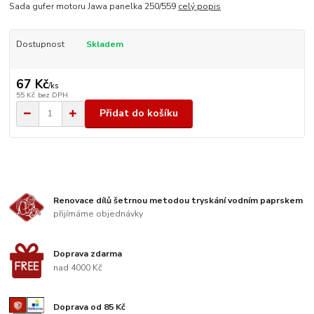
Sada gufer motoru Jawa panelka 250/559
celý popis
Dostupnost
Skladem
67 Kč
/
ks
55 Kč
bez DPH
Přidat do košíku
Renovace dílů šetrnou metodou tryskání vodním paprskem
přijímáme objednávky
Doprava zdarma
nad 4000 Kč
Doprava od 85 Kč