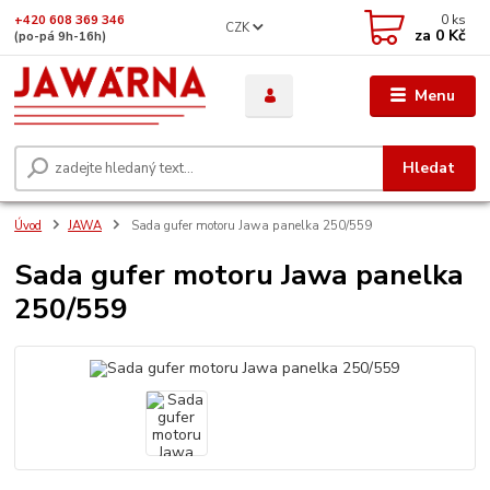
0
ks
+420 608 369 346
CZK
za
0 Kč
(po-pá 9h-16h)
Menu
Hledat
Úvod
JAWA
Sada gufer motoru Jawa panelka 250/559
Sada gufer motoru Jawa panelka
250/559