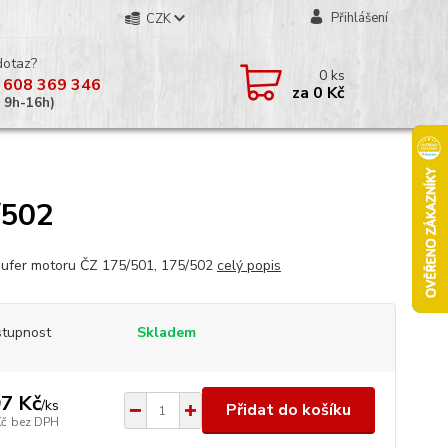
Přihlášení
CZK
dotaz?
0
ks
 608 369 346
za
0 Kč
á 9h-16h)
/502
ufer motoru ČZ 175/501, 175/502
celý popis
tupnost
Skladem
7 Kč
/
ks
Přidat do košíku
Kč
bez DPH