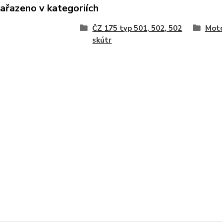
zařazeno v kategoriích
ČZ 175 typ 501, 502, 502
Moto
skútr