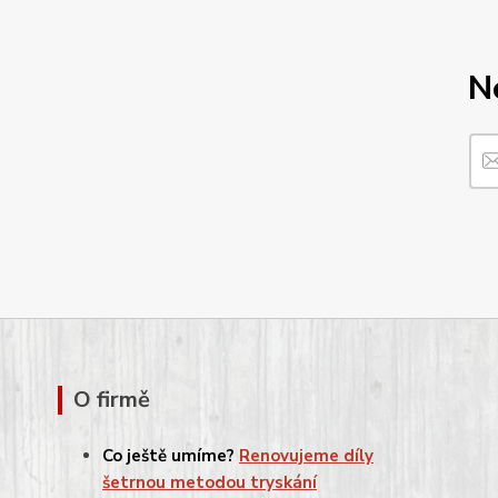
N
O firmě
Co ještě umíme?
Renovujeme díly
šetrnou metodou tryskání