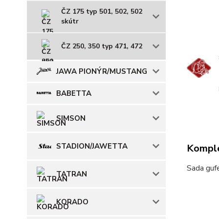
ČZ 175 typ 501, 502, 502
skútr
ČZ 250, 350 typ 471, 472
JAWA PIONÝR/MUSTANG
BABETTA
SIMSON
STADION/JAWETTA
Komple
Sada guf
TATRAN
KORADO