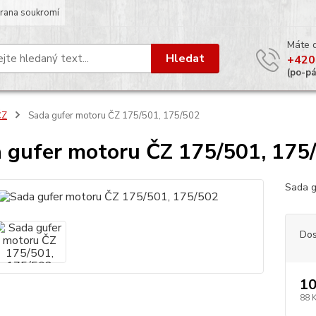
rana soukromí
Máte 
Hledat
+420
(po-p
ČZ
Sada gufer motoru ČZ 175/501, 175/502
 gufer motoru ČZ 175/501, 175
Sada g
Dos
10
88 