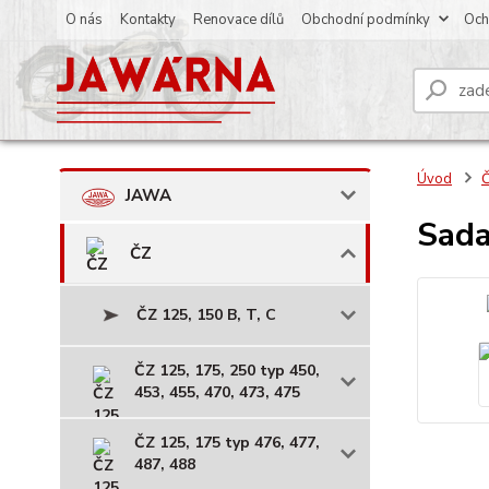
O nás
Kontakty
Renovace dílů
Obchodní podmínky
Och
Úvod
JAWA
Sada
ČZ
ČZ 125, 150 B, T, C
ČZ 125, 175, 250 typ 450,
453, 455, 470, 473, 475
ČZ 125, 175 typ 476, 477,
487, 488