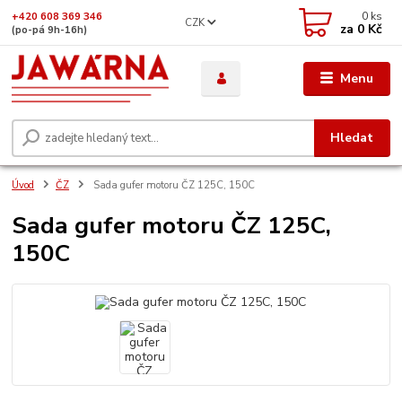
0
ks
+420 608 369 346
CZK
za
0 Kč
(po-pá 9h-16h)
Menu
Hledat
Úvod
ČZ
Sada gufer motoru ČZ 125C, 150C
Sada gufer motoru ČZ 125C,
150C