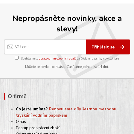
Nepropásněte novinky, akce a
slevy!
Přihlásit se
Souhlasím se
zpracováním osobních údajů
za účelem rozesílky newsletteru.
Můžete se kdykoli odhlásit. Zasíláme jednou za 14 dní.
O firmě
Co ještě umíme?
Renovujeme díly šetrnou metodou
tryskání vodním paprskem
O nás
Postup pro vrácení zboží