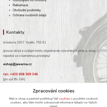
Odstoupení od smlouvy
Reklamace
Obchodní podmínky
Ochrana osobních údajů
Kontakty
Jiráskova 2057, Vsetín, 755 01
/pouze sklad a výdejní místo objednávek vytvořených přes e-shop -
nejedná se o kamennou prodejnu/
eshop@jawarna.cz
tel.: +420 608 369 346
(po-pá 9h-16h)
Zpracování cookies
Náš e-shop a partneři potřebují Váš
souhlas
s použitím souborů
Sledujte nás na Facebooku
cookies, aby Vám mohli zobrazovat informace týkající se Vašich
zájmů.