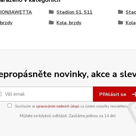
ION/JAWETTA
Stadion S1, S11
Stad
 brzdy
Kola, brzdy
Kola
epropásněte novinky, akce a slev
Přihlásit se
Souhlasím se
zpracováním osobních údajů
za účelem rozesílky newsletteru.
Můžete se kdykoli odhlásit. Zasíláme jednou za 14 dní.