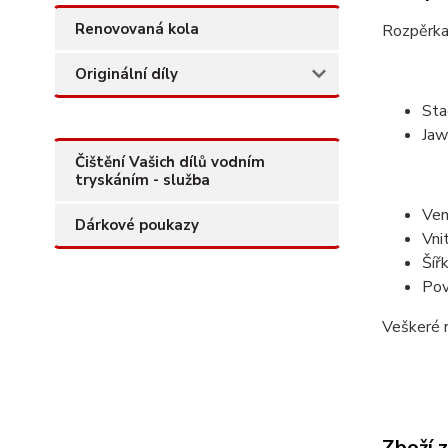
Renovovaná kola
Rozpěrka 
Originální díly
Sta
Jaw
Čištění Vašich dílů vodním
tryskáním - služba
Ven
Dárkové poukazy
Vni
Šířk
Pov
Veškeré r
Zboží 