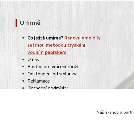
O firmě
Co ještě umíme?
Renovujeme díly
šetrnou metodou tryskání
vodním paprskem
O nás
Postup pro vrácení zboží
Odstoupení od smlouvy
Reklamace
Obchodní podmínky
Ochrana osobních údajů
Náš e-shop a partn