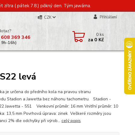
t zítra ( pátek 7.8.) pěkný den. Tým jawárna.
Přihlášení
CZK
dotaz?
0
ks
 608 369 346
za
0 Kč
á 9h-16h)
 S22 levá
ka je určena do předního kola na pravou stranu
du Stadion a Jawetta bez náhonu tachometru. Stadion -
22 Jawetta - 551 Venkovní průměr: 16 mm Vnitřní průměr: 10
ka: 13,5 mm Povrhová úprava: zinek Veškeré rozměry jsou
anci 2% dle odchylky při výrob...
celý popis