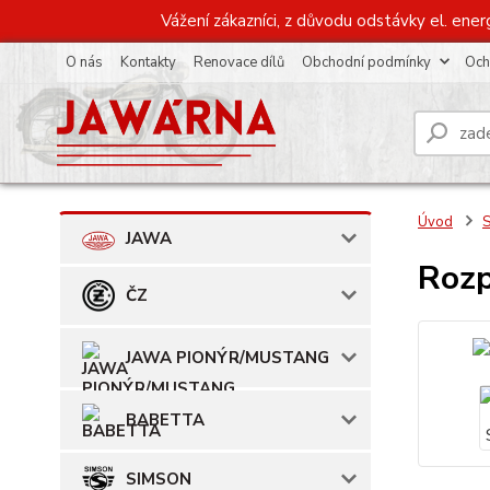
Vážení zákazníci, z důvodu odstávky el. ener
O nás
Kontakty
Renovace dílů
Obchodní podmínky
Och
Úvod
JAWA
Rozp
ČZ
JAWA PIONÝR/MUSTANG
BABETTA
SIMSON