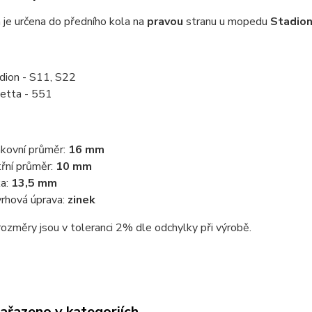
je určena do předního kola na
pravou
stranu u mopedu
Stadio
dion - S11, S22
etta - 551
kovní průměr:
16 mm
třní průměr:
10 mm
a:
13,5 mm
rhová úprava:
zinek
ozměry jsou v toleranci 2% dle odchylky při výrobě.
zařazeno v kategoriích