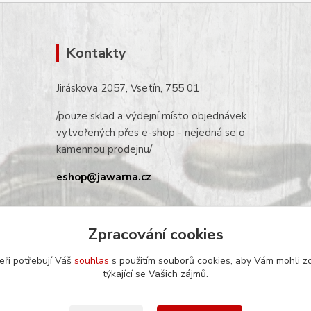
Kontakty
Jiráskova 2057, Vsetín, 755 01
/pouze sklad a výdejní místo objednávek
vytvořených přes e-shop - nejedná se o
kamennou prodejnu/
eshop@jawarna.cz
tel.: +420 608 369 346
(po-pá 9h-16h)
Zpracování cookies
eři potřebují Váš
souhlas
s použitím souborů cookies, aby Vám mohli z
týkající se Vašich zájmů.