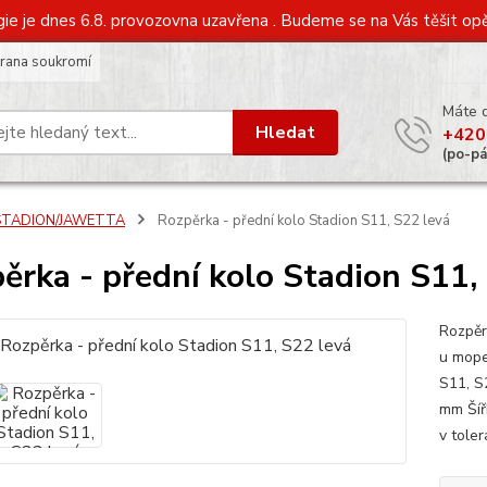
gie je dnes 6.8. provozovna uzavřena . Budeme se na Vás těšit opě
rana soukromí
Máte 
Hledat
+420
(po-p
STADION/JAWETTA
Rozpěrka - přední kolo Stadion S11, S22 levá
ěrka - přední kolo Stadion S11,
Rozpěr
u mope
S11, S
mm Šíř
v toler