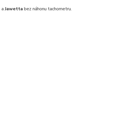
n
a
Jawetta
bez náhonu tachometru.