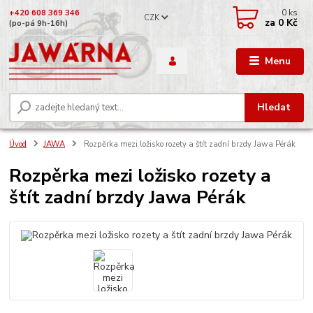
0
ks
+420 608 369 346
CZK
za
0 Kč
(po-pá 9h-16h)
Menu
Hledat
Úvod
JAWA
Rozpěrka mezi ložisko rozety a štít zadní brzdy Jawa Pérák
Rozpěrka mezi ložisko rozety a
štít zadní brzdy Jawa Pérák