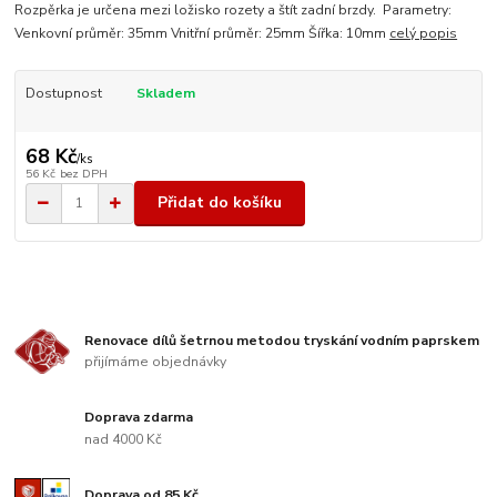
Rozpěrka je určena mezi ložisko rozety a štít zadní brzdy. Parametry:
Venkovní průměr: 35mm Vnitřní průměr: 25mm Šířka: 10mm
celý popis
Dostupnost
Skladem
68 Kč
/
ks
56 Kč
bez DPH
Přidat do košíku
Renovace dílů šetrnou metodou tryskání vodním paprskem
přijímáme objednávky
Doprava zdarma
nad 4000 Kč
Doprava od 85 Kč