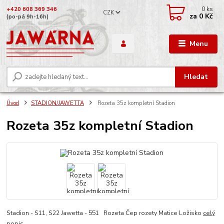
0
ks
+420 608 369 346
CZK
za
0 Kč
(po-pá 9h-16h)
Menu
Hledat
Úvod
STADION/JAWETTA
Rozeta 35z kompletní Stadion
Rozeta 35z kompletní Stadion
Stadion - S11, S22 Jawetta - 551 Rozeta Čep rozety Matice Ložisko
celý
popis