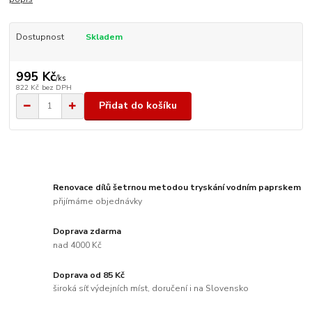
Dostupnost
Skladem
995 Kč
/
ks
822 Kč
bez DPH
Přidat do košíku
Renovace dílů šetrnou metodou tryskání vodním paprskem
přijímáme objednávky
Doprava zdarma
nad 4000 Kč
Doprava od 85 Kč
široká síť výdejních míst, doručení i na Slovensko