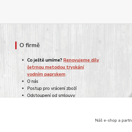
O firmě
Co ještě umíme?
Renovujeme díly
šetrnou metodou tryskání
vodním paprskem
O nás
Postup pro vrácení zboží
Odstoupení od smlouvy
Reklamace
Obchodní podmínky
Ochrana osobních údajů
Náš e-shop a partn