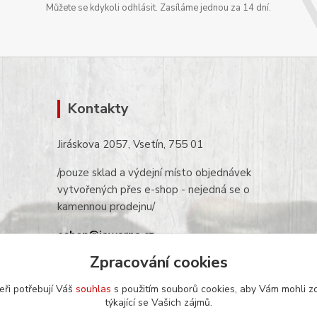
Můžete se kdykoli odhlásit. Zasíláme jednou za 14 dní.
Kontakty
Jiráskova 2057, Vsetín, 755 01
/pouze sklad a výdejní místo objednávek
vytvořených přes e-shop - nejedná se o
kamennou prodejnu/
eshop@jawarna.cz
Zpracování cookies
tel.: +420 608 369 346
(po-pá 9h-16h)
eři potřebují Váš
souhlas
s použitím souborů cookies, aby Vám mohli z
týkající se Vašich zájmů.