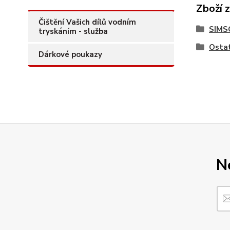
Zboží 
Čištění Vašich dílů vodním
SIMS
tryskáním - služba
Ostat
Dárkové poukazy
N