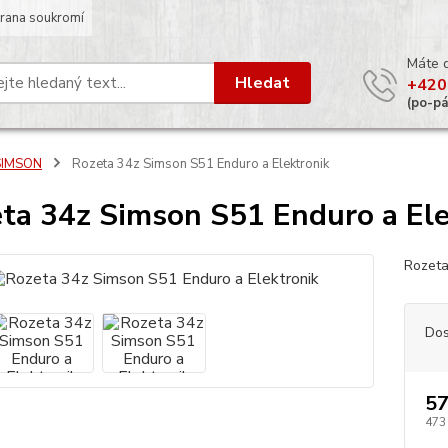
rana soukromí
Máte 
Hledat
+420
(po-p
SIMSON
Rozeta 34z Simson S51 Enduro a Elektronik
ta 34z Simson S51 Enduro a Ele
Rozeta
Dos
57
473