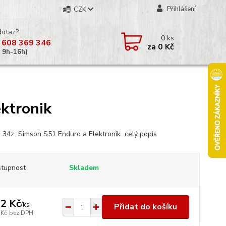
Přihlášení
CZK
dotaz?
0
ks
 608 369 346
za
0 Kč
á 9h-16h)
ktronik
 34z Simson S51 Enduro a Elektronik
celý popis
tupnost
Skladem
2 Kč
/
ks
Přidat do košíku
 Kč
bez DPH