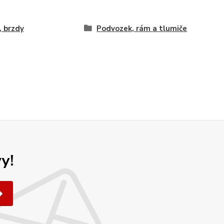
, brzdy
Podvozek, rám a tlumiče
y!