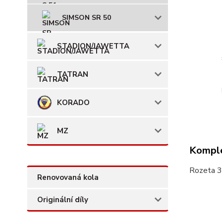
SIMSON SR 50
STADION/JAWETTA
TATRAN
KORADO
MZ
Komple
Rozeta 3
Renovovaná kola
Originální díly