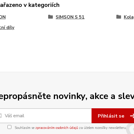
zařazeno v kategoriích
ON
SIMSON S 51
Kola
ní díly
epropásněte novinky, akce a slev
Přihlásit se
Souhlasím se
zpracováním osobních údajů
za účelem rozesílky newsletteru.