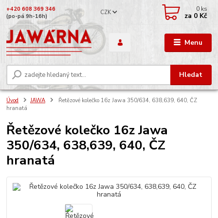
0
ks
+420 608 369 346
CZK
za
0 Kč
(po-pá 9h-16h)
Menu
Hledat
Úvod
JAWA
Řetězové kolečko 16z Jawa 350/634, 638,639, 640, ČZ
hranatá
Řetězové kolečko 16z Jawa
350/634, 638,639, 640, ČZ
hranatá