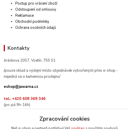
Postup pro vrácení zboží
Odstoupení od smlouvy
Reklamace
Obchodní podmínky
Ochrana osobních údajů
Kontakty
Jiráskova 2057, Vsetín, 755 01
/pouze sklad a výdejní místo objednávek vytvořených přes e-shop -
nejedná se o kamennou prodejnu/
eshop@jawarna.cz
tel.: +420 608 369 346
(po-pá 9h-16h)
Zpracování cookies
Náš e-shop a partneři potřebují Váš
souhlas
s použitím souborů