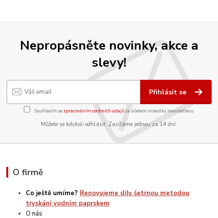
Nepropásněte novinky, akce a
slevy!
Přihlásit se
Souhlasím se
zpracováním osobních údajů
za účelem rozesílky newsletteru.
Můžete se kdykoli odhlásit. Zasíláme jednou za 14 dní.
O firmě
Co ještě umíme?
Renovujeme díly šetrnou metodou
tryskání vodním paprskem
O nás