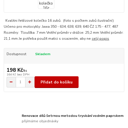
Kvalitni řetězové kolečko 16 zubů. (foto s počtem zubů ilustrační)
Určeno pro motocykly: Jawa 350 - 634, 638, 639, 640 ČZ 175 - 477, 487
Rozměry: Tloušťka: 7 mm Vnitřní průměr v drážce: 25,2 mm Vnitřní průměr:
21,1 mm Je potřeba použít matici s osazením, aby ne
celý popis
Dostupnost
Skladem
198 Kč
/
ks
164 Kč
bez DPH
Přidat do košíku
Renovace dílů šetrnou metodou tryskání vodním paprskem
přijímáme objednávky