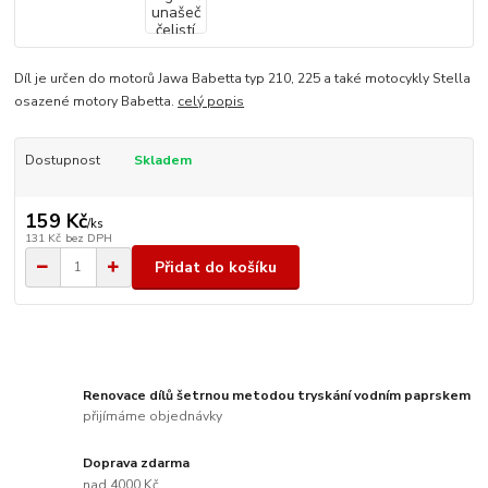
Díl je určen do motorů Jawa Babetta typ 210, 225 a také motocykly Stella
osazené motory Babetta.
celý popis
Dostupnost
Skladem
159 Kč
/
ks
131 Kč
bez DPH
Přidat do košíku
Renovace dílů šetrnou metodou tryskání vodním paprskem
přijímáme objednávky
Doprava zdarma
nad 4000 Kč