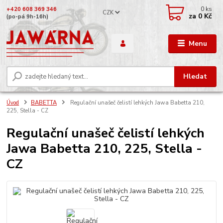
0
ks
+420 608 369 346
CZK
za
0 Kč
(po-pá 9h-16h)
Menu
Hledat
Úvod
BABETTA
Regulační unašeč čelistí lehkých Jawa Babetta 210,
225, Stella - CZ
Regulační unašeč čelistí lehkých
Jawa Babetta 210, 225, Stella -
CZ