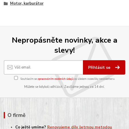
Motor, karburátor
Nepropásněte novinky, akce a
slevy!
Přihlásit se
Souhlasím se
zpracováním osobních údajů
za účelem rozesílky newsletteru.
Můžete se kdykoli odhlásit. Zasíláme jednou za 14 dní.
O firmě
Co ještě umíme?
Renovujeme díly šetrnou metodou