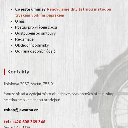
Co ještě umíme?
Renovujeme díly šetrnou metodou
tryskání vodním paprskem
O nás
Postup pro vrácení zboží
Odstoupení od smlouvy
Reklamace
Obchodní podmínky
Ochrana osobních údajů
Kontakty
Jiráskova 2057, Vsetín, 755 01
/pouze sklad a výdejní místo objednávek vytvořených přes e-shop -
nejedná se o kamennou prodejnu/
eshop@jawarna.cz
tel.: +420 608 369 346
(po-pá 9h-16h)