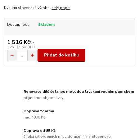
Kvalitní slovenská výroba.
celý popis
Dostupnost
Skladem
1 516 Kč
/
ks
1 253 Kč
bez DPH
Přidat do košíku
Renovace dílů šetrnou metodou tryskání vodním paprskem
přijímáme objednávky
Doprava zdarma
nad 4000 Kč
Doprava od 85 Kč
široká síť výdejních míst, doručení i na Slovensko