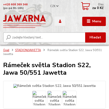
0
ks
+420 608 369 346
CZK
za
0 Kč
(po-pá 9h-16h)
Menu
Hledat
Úvod
STADION/JAWETTA
Rámeček světla Stadion S22, Jawa 50/551
Jawetta
Rámeček světla Stadion S22,
Jawa 50/551 Jawetta