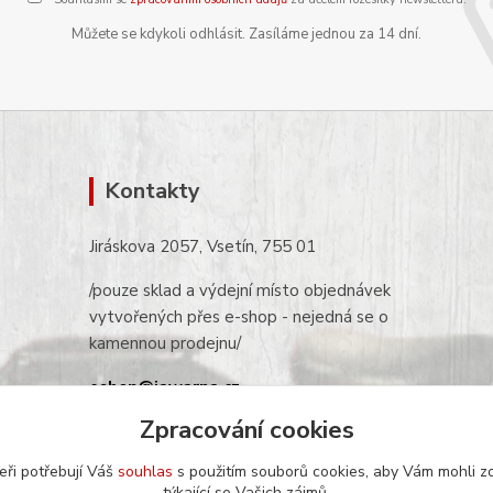
Můžete se kdykoli odhlásit. Zasíláme jednou za 14 dní.
Kontakty
Jiráskova 2057, Vsetín, 755 01
/pouze sklad a výdejní místo objednávek
vytvořených přes e-shop - nejedná se o
kamennou prodejnu/
eshop@jawarna.cz
Zpracování cookies
tel.: +420 608 369 346
(po-pá 9h-16h)
eři potřebují Váš
souhlas
s použitím souborů cookies, aby Vám mohli z
týkající se Vašich zájmů.