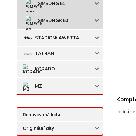
SIMSON S 51
SIMSON SR 50
STADION/JAWETTA
TATRAN
KORADO
MZ
Komple
Jedná se 
Renovovaná kola
Originální díly