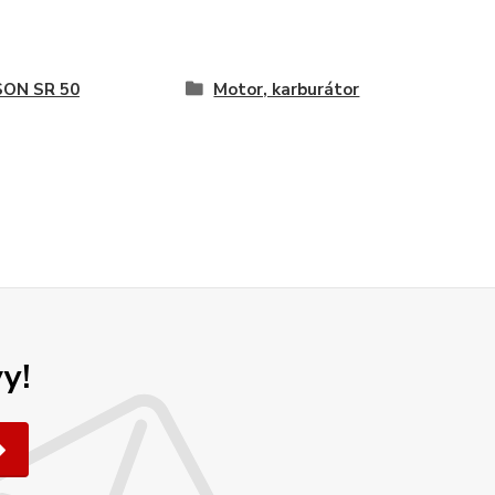
SON SR 50
Motor, karburátor
y!