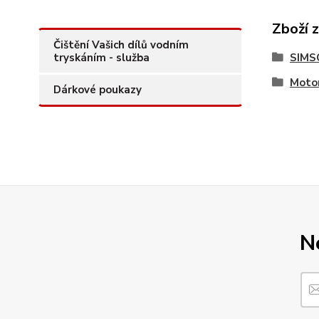
Zboží 
Čištění Vašich dílů vodním
tryskáním - služba
SIMS
Motor
Dárkové poukazy
N