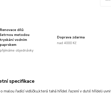
Renovace dílů
šetrnou metodou
Doprava zdarma
tryskání vodním
nad 4000 Kč
paprskem
přijímáme objednávky
tní specifikace
o malou řadící vidličku,která tahá hřídel řazení v duté hřídeli uvn