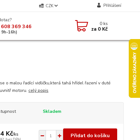
Přihlášení
CZK
dotaz?
0
ks
 608 369 346
za
0 Kč
á 9h-16h)
e o malou řadící vidličku,která tahá hřídel řazení v duté
 uvnitř motoru.
celý popis
tupnost
Skladem
4 Kč
/
ks
Přidat do košíku
 Kč
bez DPH