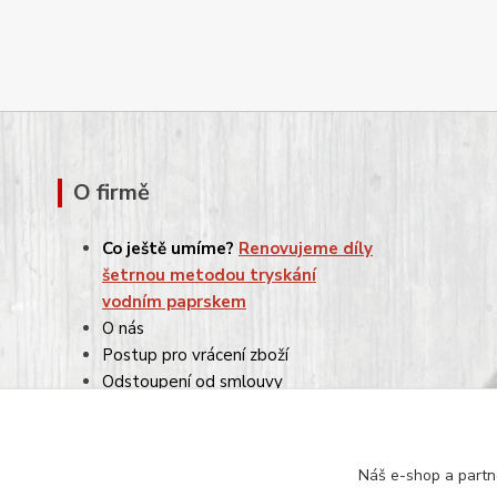
O firmě
Co ještě umíme?
Renovujeme díly
šetrnou metodou tryskání
vodním paprskem
O nás
Postup pro vrácení zboží
Odstoupení od smlouvy
Reklamace
Obchodní podmínky
Ochrana osobních údajů
Náš e-shop a partn