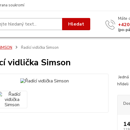
rana soukromí
Máte 
Hledat
+420
(po-p
SIMSON
Řadící vidlička Simson
cí vidlička Simson
Jedná s
hřídeli
Dos
14
119