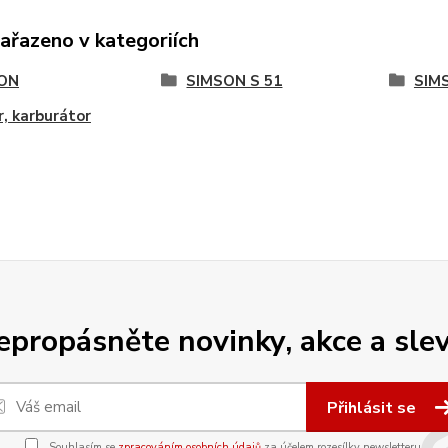
zařazeno v kategoriích
ON
SIMSON S 51
SIM
, karburátor
epropásněte novinky, akce a slev
Přihlásit se
Souhlasím se
zpracováním osobních údajů
za účelem rozesílky newsletteru.