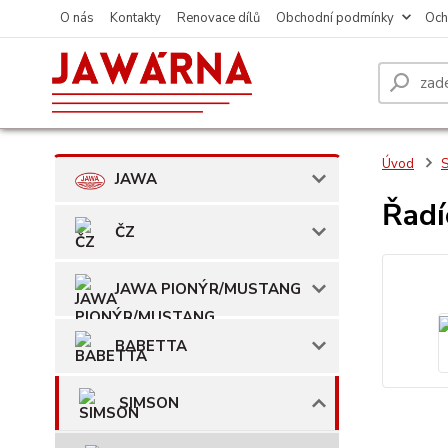
O nás
Kontakty
Renovace dílů
Obchodní podmínky
Och
Úvod
JAWA
Řadí
ČZ
JAWA PIONÝR/MUSTANG
BABETTA
SIMSON