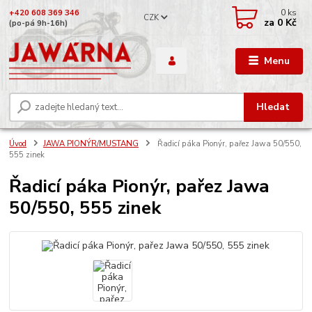
0
ks
+420 608 369 346
CZK
za
0 Kč
(po-pá 9h-16h)
Menu
Hledat
Úvod
JAWA PIONÝR/MUSTANG
Řadicí páka Pionýr, pařez Jawa 50/550,
555 zinek
Řadicí páka Pionýr, pařez Jawa
50/550, 555 zinek