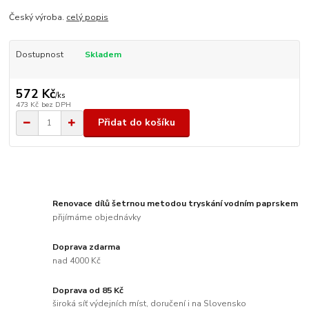
Český výroba.
celý popis
Dostupnost
Skladem
572 Kč
/
ks
473 Kč
bez DPH
Přidat do košíku
Renovace dílů šetrnou metodou tryskání vodním paprskem
přijímáme objednávky
Doprava zdarma
nad 4000 Kč
Doprava od 85 Kč
široká síť výdejních míst, doručení i na Slovensko