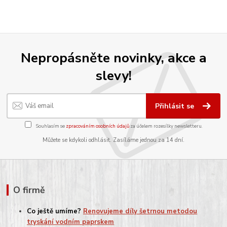
Nepropásněte novinky, akce a
slevy!
Přihlásit se
Souhlasím se
zpracováním osobních údajů
za účelem rozesílky newsletteru.
Můžete se kdykoli odhlásit. Zasíláme jednou za 14 dní.
O firmě
Co ještě umíme?
Renovujeme díly šetrnou metodou
tryskání vodním paprskem