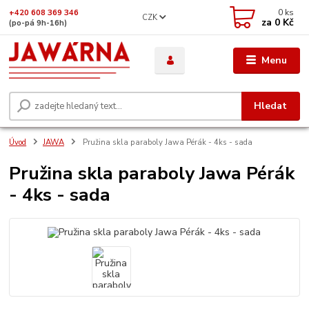
0
ks
+420 608 369 346
CZK
za
0 Kč
(po-pá 9h-16h)
Menu
Hledat
Úvod
JAWA
Pružina skla paraboly Jawa Pérák - 4ks - sada
Pružina skla paraboly Jawa Pérák
- 4ks - sada