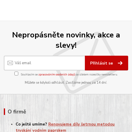
Nepropásněte novinky, akce a
slevy!
Přihlásit se
Souhlasím se
zpracováním osobních údajů
za účelem rozesílky newsletteru.
Můžete se kdykoli odhlásit. Zasíláme jednou za 14 dní.
O firmě
Co ještě umíme?
Renovujeme díly šetrnou metodou
tryskání vodním paprskem