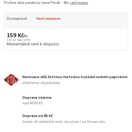
Pružina skla paraboly Jawa Pérák - 4ks
celý popis
Dostupnost
Není skladem
159 Kč
/
ks
131 Kč
bez DPH
Momentálně není k dispozici
Renovace dílů šetrnou metodou tryskání vodním paprskem
přijímáme objednávky
Doprava zdarma
nad 4000 Kč
Doprava od 85 Kč
široká síť výdejních míst, doručení i na Slovensko