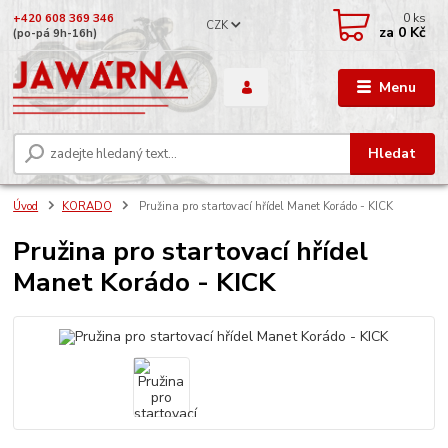
0
ks
+420 608 369 346
CZK
za
0 Kč
(po-pá 9h-16h)
Menu
Hledat
Úvod
KORADO
Pružina pro startovací hřídel Manet Korádo - KICK
Pružina pro startovací hřídel
Manet Korádo - KICK