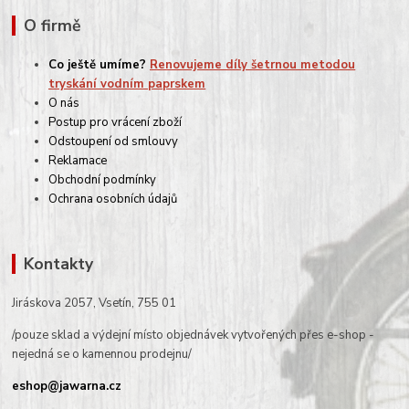
O firmě
Co ještě umíme?
Renovujeme díly šetrnou metodou
tryskání vodním paprskem
O nás
Postup pro vrácení zboží
Odstoupení od smlouvy
Reklamace
Obchodní podmínky
Ochrana osobních údajů
Kontakty
Jiráskova 2057, Vsetín, 755 01
/pouze sklad a výdejní místo objednávek vytvořených přes e-shop -
nejedná se o kamennou prodejnu/
eshop@jawarna.cz