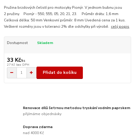
Pružina brzdových čelistí pro motocyky Pionýr. V jednom bubnu jsou
2 pružiny. Pionýr - 550, 555, 05, 20, 21, 23. Průměr drátu: 1,6 mm
Celková délka: 50 mm Venkovní průměr: 8 mm Uvedená cena za 1 kus.
Veškeré rozměry jsou v toleranci 2% dle odchylky při výrobě.
celý popis
Dostupnost
Skladem
33 Kč
/
ks
27 Kč
bez DPH
Přidat do košíku
Renovace dílů šetrnou metodou tryskání vodním paprskem
přijímáme objednávky
Doprava zdarma
nad 4000 Kč