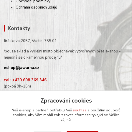
Obchodní podmínky
Ochrana osobních údajů
Kontakty
Jiráskova 2057, Vsetín, 755 01
/pouze sklad a výdejní místo objednávek vytvořených přes e-shop -
nejedná se o kamennou prodejnu/
eshop@jawarna.cz
tel.: +420 608 369 346
(po-pá 9h-16h)
Zpracování cookies
Náš e-shop a partneři potřebují Váš
souhlas
s použitím souborů
cookies, aby Vám mohli zobrazovat informace týkající se Vašich
Sledujte nás na Facebooku
zájmů.