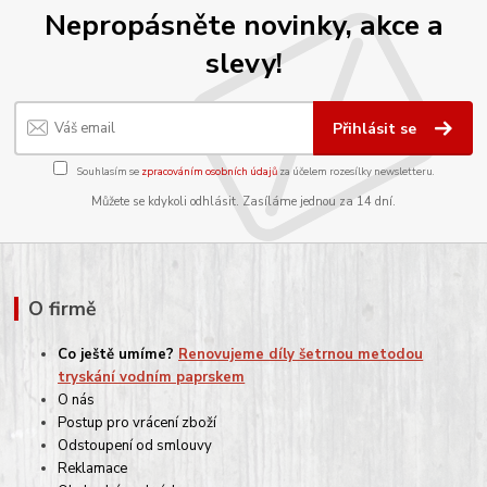
Nepropásněte novinky, akce a
slevy!
Přihlásit se
Souhlasím se
zpracováním osobních údajů
za účelem rozesílky newsletteru.
Můžete se kdykoli odhlásit. Zasíláme jednou za 14 dní.
O firmě
Co ještě umíme?
Renovujeme díly šetrnou metodou
tryskání vodním paprskem
O nás
Postup pro vrácení zboží
Odstoupení od smlouvy
Reklamace