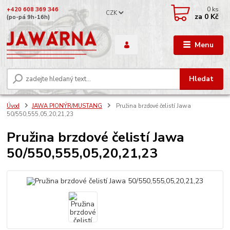
0
ks
+420 608 369 346
CZK
za
0 Kč
(po-pá 9h-16h)
Menu
Hledat
Úvod
JAWA PIONÝR/MUSTANG
Pružina brzdové čelistí Jawa
50/550,555,05,20,21,23
Pružina brzdové čelistí Jawa
50/550,555,05,20,21,23