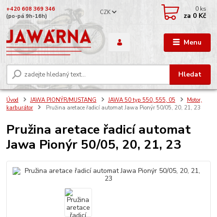
0
ks
+420 608 369 346
CZK
za
0 Kč
(po-pá 9h-16h)
Menu
Hledat
Úvod
JAWA PIONÝR/MUSTANG
JAWA 50 typ 550, 555, 05
Motor,
karburátor
Pružina aretace řadicí automat Jawa Pionýr 50/05, 20, 21, 23
Pružina aretace řadicí automat
Jawa Pionýr 50/05, 20, 21, 23