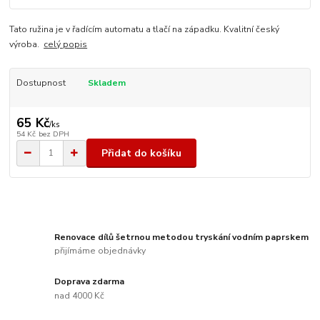
Tato ružina je v řadícím automatu a tlačí na západku. Kvalitní český
výroba.
celý popis
Dostupnost
Skladem
65 Kč
/
ks
54 Kč
bez DPH
Přidat do košíku
Renovace dílů šetrnou metodou tryskání vodním paprskem
přijímáme objednávky
Doprava zdarma
nad 4000 Kč