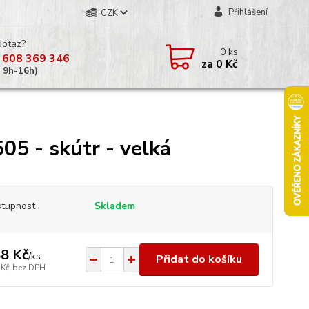
Přihlášení
CZK
dotaz?
0
ks
 608 369 346
za
0 Kč
á 9h-16h)
05 - skútr - velká
tupnost
Skladem
8 Kč
/
ks
Přidat do košíku
 Kč
bez DPH