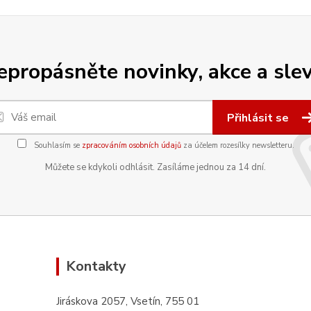
epropásněte novinky, akce a slev
Přihlásit se
Souhlasím se
zpracováním osobních údajů
za účelem rozesílky newsletteru.
Můžete se kdykoli odhlásit. Zasíláme jednou za 14 dní.
Kontakty
Jiráskova 2057, Vsetín, 755 01