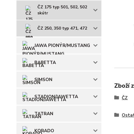
ČZ 175 typ 501, 502, 502
skútr
ČZ 250, 350 typ 471, 472
JAWA PIONÝR/MUSTANG
BABETTA
SIMSON
Zboží 
STADION/JAWETTA
ČZ
TATRAN
Ostat
KORADO