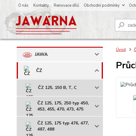
O nás
Kontakty
Renovace dílů
Obchodní podmínky
Och
Úvod
JAWA
Průc
ČZ
ČZ 125, 150 B, T, C
ČZ 125, 175, 250 typ 450,
453, 455, 470, 473, 475
ČZ 125, 175 typ 476, 477,
487, 488