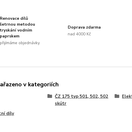
Renovace dílů
šetrnou metodou
Doprava zdarma
tryskání vodním
nad 4000 Kč
paprskem
přijímáme objednávky
zařazeno v kategoriích
ČZ 175 typ 501, 502, 502
Elek
skútr
ní díly