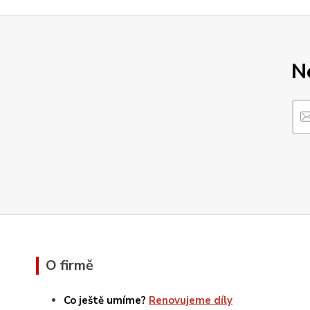
N
O firmě
Co ještě umíme?
Renovujeme díly