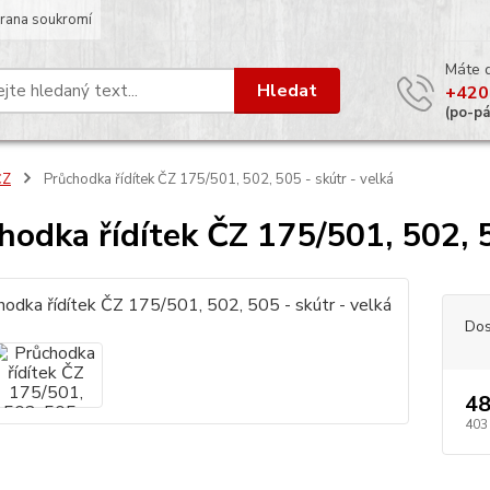
rana soukromí
Máte 
Hledat
+420
(po-p
ČZ
Průchodka řídítek ČZ 175/501, 502, 505 - skútr - velká
hodka řídítek ČZ 175/501, 502, 5
Dos
48
403