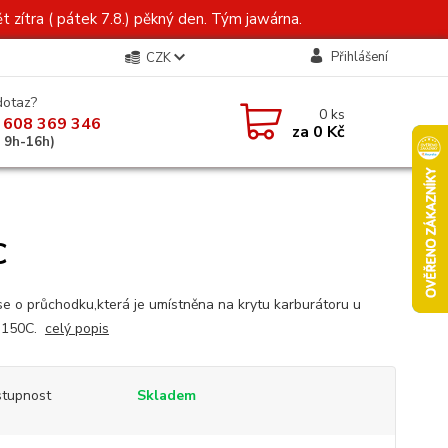
t zítra ( pátek 7.8.) pěkný den. Tým jawárna.
Přihlášení
CZK
dotaz?
0
ks
 608 369 346
za
0 Kč
á 9h-16h)
C
se o průchodku,která je umístněna na krytu karburátoru u
,150C.
celý popis
tupnost
Skladem