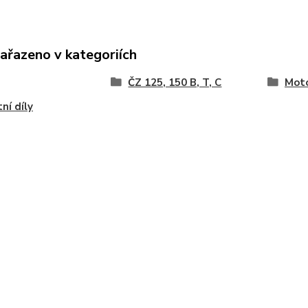
zařazeno v kategoriích
ČZ 125, 150 B, T, C
Moto
ní díly