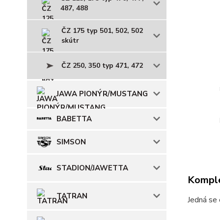
487, 488
ČZ 175 typ 501, 502, 502
skútr
ČZ 250, 350 typ 471, 472
JAWA PIONÝR/MUSTANG
BABETTA
SIMSON
STADION/JAWETTA
Komple
TATRAN
Jedná se 