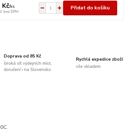
 Kč
/
ks
Přidat do košíku
Kč
bez DPH
Doprava od 85 Kč
Rychlá expedice zboží
široká síť výdejních míst,
vše skladem
doručení i na Slovensko
50C.