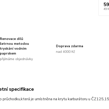
59
49 
Renovace dílů
šetrnou metodou
Doprava zdarma
tryskání vodním
nad 4000 Kč
paprskem
přijímáme objednávky
tní specifikace
o průchodku,která je umístněna na krytu karburátoru u ČZ125,1