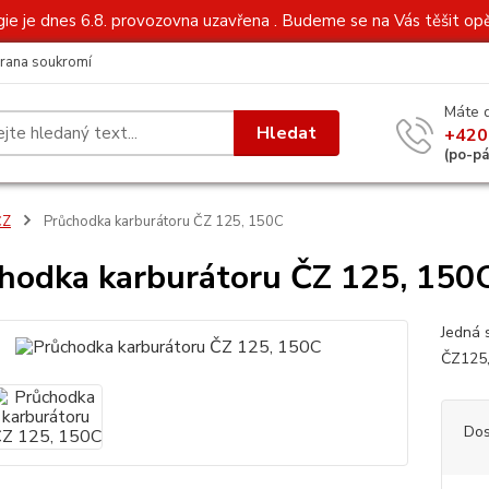
gie je dnes 6.8. provozovna uzavřena . Budeme se na Vás těšit opě
rana soukromí
Máte 
Hledat
+420
(po-p
ČZ
Průchodka karburátoru ČZ 125, 150C
hodka karburátoru ČZ 125, 150
Jedná 
ČZ125
Dos