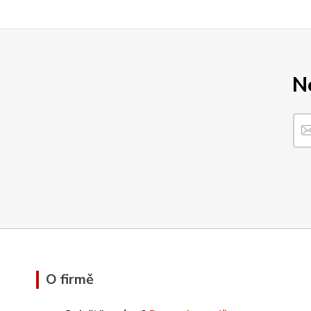
N
O firmě