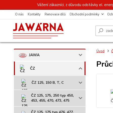
Vážení zákazníci, z důvodu odstávky el. ener
O nás
Kontakty
Renovace dílů
Obchodní podmínky
Och
Úvod
JAWA
Průc
ČZ
ČZ 125, 150 B, T, C
ČZ 125, 175, 250 typ 450,
453, 455, 470, 473, 475
ČZ 125, 175 typ 476, 477,