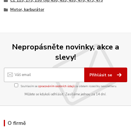
ČZ 125, 175, 250 typ 450, 453, 455, 470, 473, 475
Motor, karburátor
Nepropásněte novinky, akce a
slevy!
Přihlásit se
Souhlasím se
zpracováním osobních údajů
za účelem rozesílky newsletteru.
Můžete se kdykoli odhlásit. Zasíláme jednou za 14 dní.
O firmě