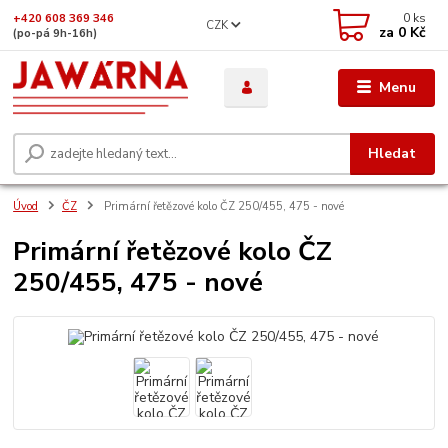
0
ks
+420 608 369 346
CZK
za
0 Kč
(po-pá 9h-16h)
Menu
Hledat
Úvod
ČZ
Primární řetězové kolo ČZ 250/455, 475 - nové
Primární řetězové kolo ČZ
250/455, 475 - nové