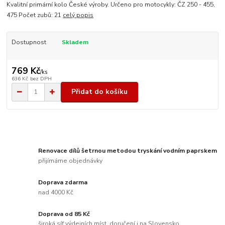
Kvalitní primární kolo České výroby. Určeno pro motocykly: ČZ 250 - 455,
475 Počet zubů: 21
celý popis
Dostupnost
Skladem
769 Kč
/
ks
636 Kč
bez DPH
Přidat do košíku
Renovace dílů šetrnou metodou tryskání vodním paprskem
přijímáme objednávky
Doprava zdarma
nad 4000 Kč
Doprava od 85 Kč
široká síť výdejních míst, doručení i na Slovensko