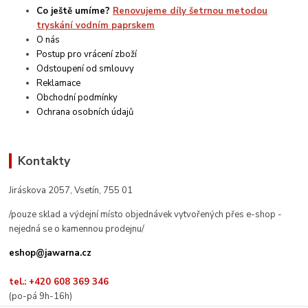
Co ještě umíme?
Renovujeme díly šetrnou metodou
tryskání vodním paprskem
O nás
Postup pro vrácení zboží
Odstoupení od smlouvy
Reklamace
Obchodní podmínky
Ochrana osobních údajů
Kontakty
Jiráskova 2057, Vsetín, 755 01
/pouze sklad a výdejní místo objednávek vytvořených přes e-shop -
nejedná se o kamennou prodejnu/
eshop@jawarna.cz
tel.: +420 608 369 346
(po-pá 9h-16h)