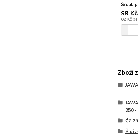
Šroub p
99 Kč
82 Kč
be
Zboží 
JAW
JAWA
250 -
ČZ 25
Řidít