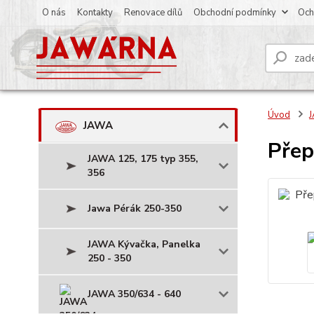
O nás
Kontakty
Renovace dílů
Obchodní podmínky
Och
Úvod
JAWA
Přep
JAWA 125, 175 typ 355,
356
Jawa Pérák 250-350
JAWA Kývačka, Panelka
250 - 350
JAWA 350/634 - 640