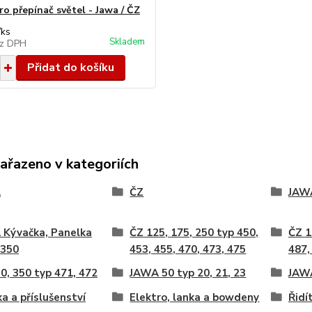
ro přepínač světel - Jawa / ČZ
/
ks
Skladem
z DPH
Přidat do košíku
zařazeno v kategoriích
A
ČZ
JAW
 Kývačka, Panelka
ČZ 125, 175, 250 typ 450,
ČZ 1
 350
453, 455, 470, 473, 475
487,
0, 350 typ 471, 472
JAWA 50 typ 20, 21, 23
JAWA
ka a příslušenství
Elektro, lanka a bowdeny
Řidí