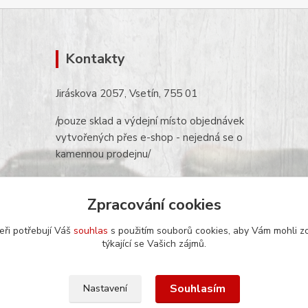
Kontakty
Jiráskova 2057, Vsetín, 755 01
/pouze sklad a výdejní místo objednávek
vytvořených přes e-shop - nejedná se o
kamennou prodejnu/
eshop@jawarna.cz
Zpracování cookies
tel.: +420 608 369 346
eři potřebují Váš
(po-pá 9h-16h)
souhlas
s použitím souborů cookies, aby Vám mohli z
týkající se Vašich zájmů.
Souhlasím
Nastavení