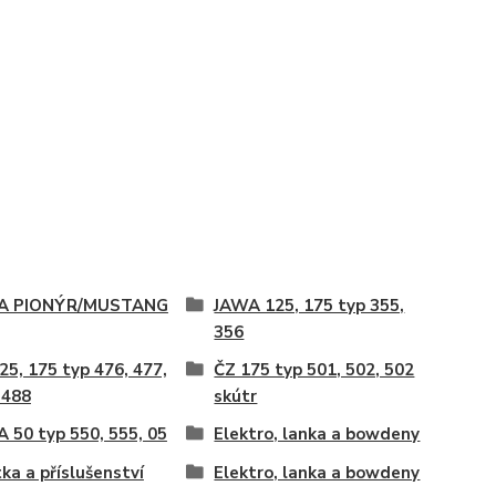
A PIONÝR/MUSTANG
JAWA 125, 175 typ 355,
356
25, 175 typ 476, 477,
ČZ 175 typ 501, 502, 502
 488
skútr
 50 typ 550, 555, 05
Elektro, lanka a bowdeny
tka a příslušenství
Elektro, lanka a bowdeny