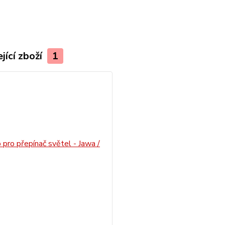
jící zboží
1