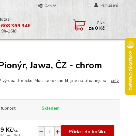
Přihlášení
CZK
dotaz?
0
ks
 608 369 346
za
0 Kč
á 9h-16h)
Pionýr, Jawa, ČZ - chrom
iž výroba Turecko. Musi se rozchodit, jiné na trhu nejsou.
celý
tupnost
Skladem
9 Kč
/
ks
Přidat do košíku
 Kč
bez DPH