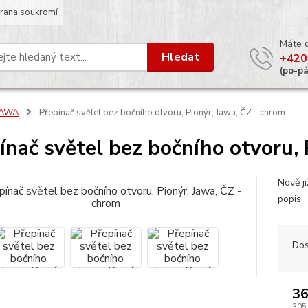
rana soukromí
Máte 
Hledat
+420
(po-p
JAWA
Přepínač světel bez bočního otvoru, Pionýr, Jawa, ČZ - chrom
ínač světel bez bočního otvoru, 
Nově j
popis
Dos
36
305