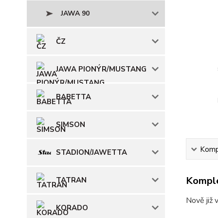
JAWA 90
ČZ
JAWA PIONÝR/MUSTANG
BABETTA
SIMSON
Kompl
STADION/JAWETTA
Komple
TATRAN
Nově již 
KORADO