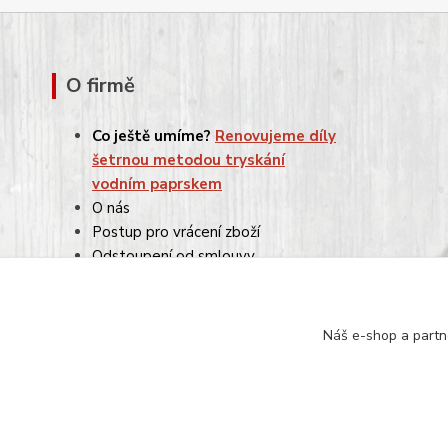
O firmě
Co ještě umíme?
Renovujeme díly
šetrnou metodou tryskání
vodním paprskem
O nás
Postup pro vrácení zboží
Odstoupení od smlouvy
Reklamace
Obchodní podmínky
Ochrana osobních údajů
Náš e-shop a partn