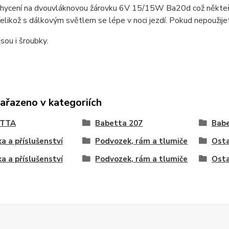
ycení na dvouvláknovou žárovku 6V 15/15W Ba20d což někteří zák
elikož s dálkovým světlem se lépe v noci jezdí. Pokud nepoužij
jsou i šroubky.
zařazeno v kategoriích
ETTA
Babetta 207
Babe
ka a příslušenství
Podvozek, rám a tlumiče
Osta
ka a příslušenství
Podvozek, rám a tlumiče
Osta