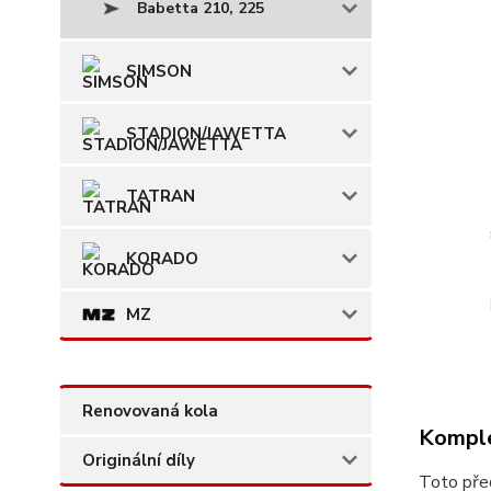
Babetta 210, 225
SIMSON
STADION/JAWETTA
TATRAN
KORADO
MZ
Renovovaná kola
Komple
Originální díly
Toto před