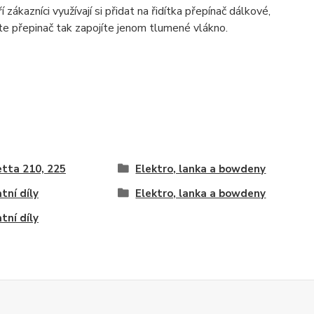
azníci využívají si přidat na řidítka přepínač dálkové,
ete přepinač tak zapojíte jenom tlumené vlákno.
tta 210, 225
Elektro, lanka a bowdeny
tní díly
Elektro, lanka a bowdeny
tní díly