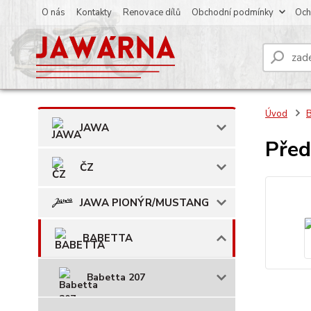
O nás
Kontakty
Renovace dílů
Obchodní podmínky
Och
Úvod
JAWA
Před
ČZ
JAWA PIONÝR/MUSTANG
BABETTA
Babetta 207