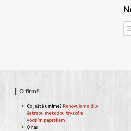
N
O firmě
Co ještě umíme?
Renovujeme díly
šetrnou metodou tryskání
vodním paprskem
O nás