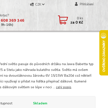
Přihlášení
CZK
dotaz?
0
ks
 608 369 346
za
0 Kč
á 9h-16h)
řední světlo pasuje do původních držáku na Jawa Babetta typ
25 a Stelu jako náhrada kulatého světla. Světlo má ovšem
ní na dvouvláknovou žárovku 6V 15/15W Ba20d což někteří
ci využívají si přidat na řidítka přepínač dálkové, tlumené
 s dálkovým světlem se lépe v noci ...
celý popis
tupnost
Skladem