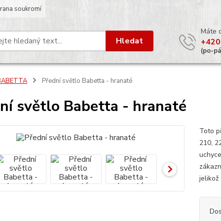
rana soukromí
Máte 
Hledat
+420
(po-p
BABETTA
Přední světlo Babetta - hranaté
ní světlo Babetta - hranaté
Toto p
210, 2
uchyce
zákazní
jelikož
Dos