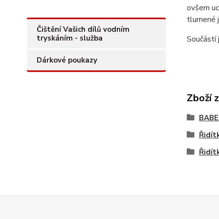
ovšem uch
tlumené j
Čištění Vašich dílů vodním
tryskáním - služba
Součástí 
Dárkové poukazy
Zboží 
BAB
Řidít
Řidít