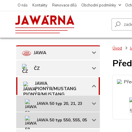
O nás
Kontakty
Renovace dílů
Obchodní podmínky
Och
Úvod
JAWA
Před
ČZ
JAWA
PIONÝR/MUSTANG
JAWA 50 typ 20, 21, 23
JAWA 50 typ 550, 555, 05