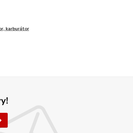
r, karburátor
y!