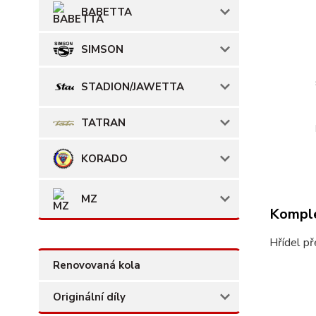
BABETTA
SIMSON
STADION/JAWETTA
TATRAN
KORADO
MZ
Komple
Hřídel př
Renovovaná kola
Originální díly