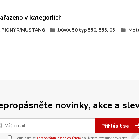
zařazeno v kategoriích
 PIONÝR/MUSTANG
JAWA 50 typ 550, 555, 05
Moto
epropásněte novinky, akce a slev
Přihlásit se
Souhlasím se
zpracováním osobních údajů
za účelem rozesílky newsletteru.