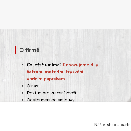
O firmě
Co ještě umíme?
Renovujeme díly
šetrnou metodou tryskání
vodním paprskem
O nás
Postup pro vrácení zboží
Odstoupení od smlouvy
Reklamace
Obchodní podmínky
Ochrana osobních údajů
Náš e-shop a partn