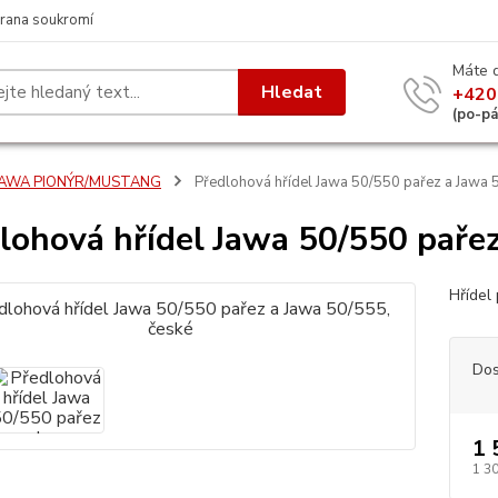
rana soukromí
Máte 
Hledat
+420
(po-p
JAWA PIONÝR/MUSTANG
Předlohová hřídel Jawa 50/550 pařez a Jawa 
lohová hřídel Jawa 50/550 pařez
Hřídel
Dos
1 
1 3