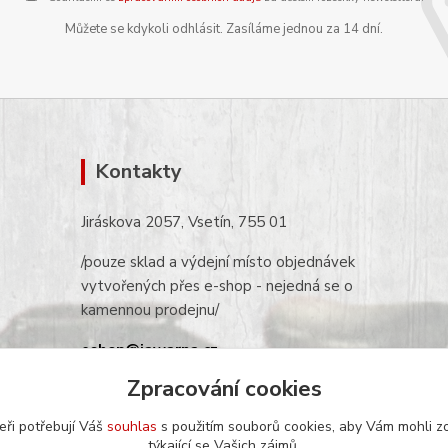
Můžete se kdykoli odhlásit. Zasíláme jednou za 14 dní.
Kontakty
Jiráskova 2057, Vsetín, 755 01
/pouze sklad a výdejní místo objednávek
vytvořených přes e-shop - nejedná se o
kamennou prodejnu/
eshop@jawarna.cz
Zpracování cookies
tel.: +420 608 369 346
(po-pá 9h-16h)
eři potřebují Váš
souhlas
s použitím souborů cookies, aby Vám mohli z
týkající se Vašich zájmů.