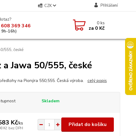
Přihlášení
CZK
dotaz?
0
ks
 608 369 346
za
0 Kč
á 9h-16h)
50/555, české
 a Jawa 50/555, české
 předlohy na Pionýra 550,555. Česká výroba.
celý popis
tupnost
Skladem
583 Kč
/
ks
Přidat do košíku
08 Kč
bez DPH