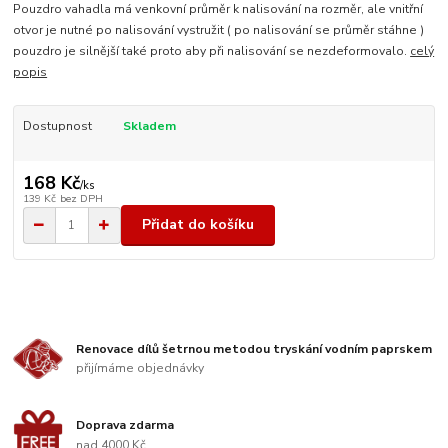
Pouzdro vahadla má venkovní průměr k nalisování na rozměr, ale vnitřní
otvor je nutné po nalisování vystružit ( po nalisování se průměr stáhne )
pouzdro je silnější také proto aby při nalisování se nezdeformovalo.
celý
popis
Dostupnost
Skladem
168 Kč
/
ks
139 Kč
bez DPH
Přidat do košíku
Renovace dílů šetrnou metodou tryskání vodním paprskem
přijímáme objednávky
Doprava zdarma
nad 4000 Kč