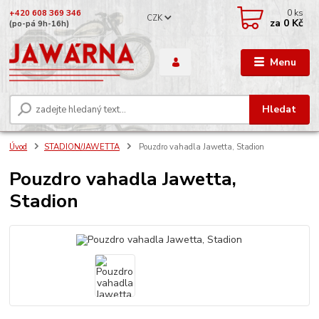
0
ks
+420 608 369 346
CZK
za
0 Kč
(po-pá 9h-16h)
Menu
Hledat
Úvod
STADION/JAWETTA
Pouzdro vahadla Jawetta, Stadion
Pouzdro vahadla Jawetta,
Stadion