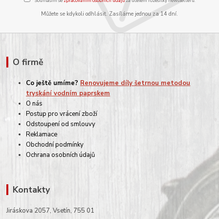
Souhlasím se
zpracováním osobních údajů
za účelem rozesílky newsletteru.
Můžete se kdykoli odhlásit. Zasíláme jednou za 14 dní.
O firmě
Co ještě umíme?
Renovujeme díly šetrnou metodou
tryskání vodním paprskem
O nás
Postup pro vrácení zboží
Odstoupení od smlouvy
Reklamace
Obchodní podmínky
Ochrana osobních údajů
Kontakty
Jiráskova 2057, Vsetín, 755 01