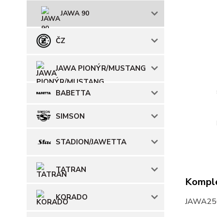
JAWA 90
ČZ
JAWA PIONÝR/MUSTANG
BABETTA
SIMSON
STADION/JAWETTA
TATRAN
Komple
KORADO
JAWA250