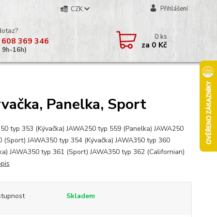
Přihlášení
CZK
dotaz?
0
ks
 608 369 346
za
0 Kč
á 9h-16h)
vačka, Panelka, Sport
0 typ 353 (Kývačka) JAWA250 typ 559 (Panelka) JAWA250
0 (Sport) JAWA350 typ 354 (Kývačka) JAWA350 typ 360
ka) JAWA350 typ 361 (Sport) JAWA350 typ 362 (Californian)
opis
tupnost
Skladem