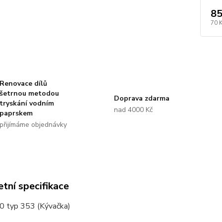
85
70 
Renovace dílů
šetrnou metodou
Doprava zdarma
tryskání vodním
nad 4000 Kč
paprskem
přijímáme objednávky
tní specifikace
 typ 353 (Kývačka)