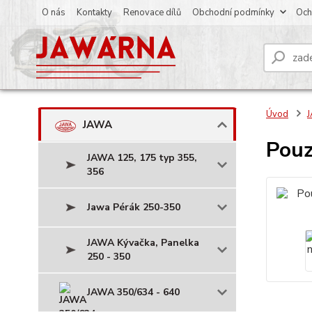
O nás
Kontakty
Renovace dílů
Obchodní podmínky
Och
Úvod
JAWA
Pouz
JAWA 125, 175 typ 355,
356
Jawa Pérák 250-350
JAWA Kývačka, Panelka
250 - 350
JAWA 350/634 - 640