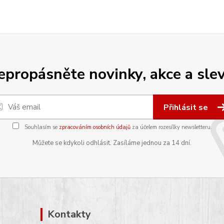
epropásněte novinky, akce a slev
Přihlásit se
Souhlasím se
zpracováním osobních údajů
za účelem rozesílky newsletteru.
Můžete se kdykoli odhlásit. Zasíláme jednou za 14 dní.
Kontakty