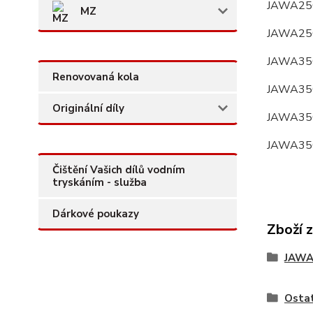
JAWA250
MZ
JAWA250
JAWA350
Renovovaná kola
JAWA350
Originální díly
JAWA350
JAWA350 
Čištění Vašich dílů vodním
tryskáním - služba
Dárkové poukazy
Zboží 
JAW
Ostat