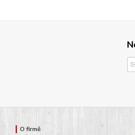
N
O firmě