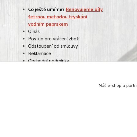
Co ještě umíme?
Renovujeme díly
šetrnou metodou tryskání
vodním paprskem
O nás
Postup pro vrácení zboží
Odstoupení od smlouvy
Reklamace
Obchodní podmínky
Ochrana osobních údajů
Náš e-shop a partn
© Mgr. Kateřina Šimůnková, 2024