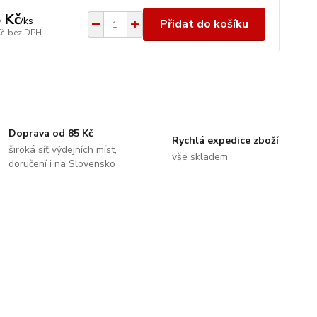
 Kč
/
ks
Přidat do košíku
Kč
bez DPH
Doprava od 85 Kč
Rychlá expedice zboží
široká síť výdejních míst,
vše skladem
doručení i na Slovensko