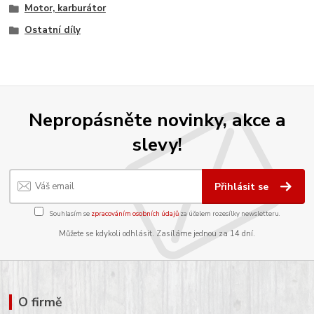
Motor, karburátor
Ostatní díly
Nepropásněte novinky, akce a
slevy!
Přihlásit se
Souhlasím se
zpracováním osobních údajů
za účelem rozesílky newsletteru.
Můžete se kdykoli odhlásit. Zasíláme jednou za 14 dní.
O firmě