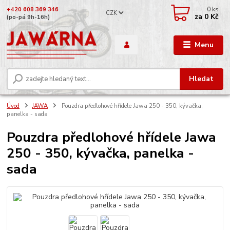
0
ks
+420 608 369 346
CZK
za
0 Kč
(po-pá 9h-16h)
Menu
Hledat
Úvod
JAWA
Pouzdra předlohové hřídele Jawa 250 - 350, kývačka,
panelka - sada
Pouzdra předlohové hřídele Jawa
250 - 350, kývačka, panelka -
sada