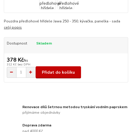
Pouzdra předlohové hřídele Jawa 250 - 350, kývačka, panelka - sada
celý popis
Dostupnost
Skladem
378 Kč
/
ks
312 Kč
bez DPH
Přidat do košíku
Renovace dílů šetrnou metodou tryskání vodním paprskem
přijímáme objednávky
Doprava zdarma
nad 4000 Kč