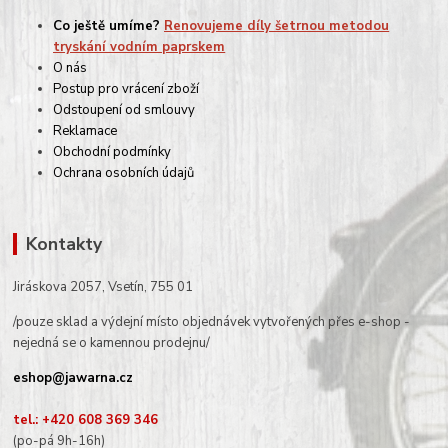
Co ještě umíme?
Renovujeme díly šetrnou metodou
tryskání vodním paprskem
O nás
Postup pro vrácení zboží
Odstoupení od smlouvy
Reklamace
Obchodní podmínky
Ochrana osobních údajů
Kontakty
Jiráskova 2057, Vsetín, 755 01
/pouze sklad a výdejní místo objednávek vytvořených přes e-shop -
nejedná se o kamennou prodejnu/
eshop@jawarna.cz
tel.: +420 608 369 346
(po-pá 9h-16h)