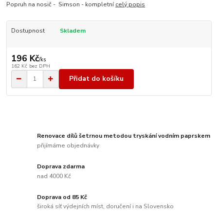
Popruh na nosič - Simson - kompletní
celý popis
Dostupnost
Skladem
196 Kč
/
ks
162 Kč
bez DPH
Přidat do košíku
Renovace dílů šetrnou metodou tryskání vodním paprskem
přijímáme objednávky
Doprava zdarma
nad 4000 Kč
Doprava od 85 Kč
široká síť výdejních míst, doručení i na Slovensko