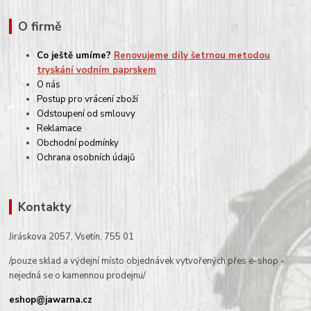
O firmě
Co ještě umíme?
Renovujeme díly šetrnou metodou
tryskání vodním paprskem
O nás
Postup pro vrácení zboží
Odstoupení od smlouvy
Reklamace
Obchodní podmínky
Ochrana osobních údajů
Kontakty
Jiráskova 2057, Vsetín, 755 01
/pouze sklad a výdejní místo objednávek vytvořených přes e-shop -
nejedná se o kamennou prodejnu/
eshop@jawarna.cz