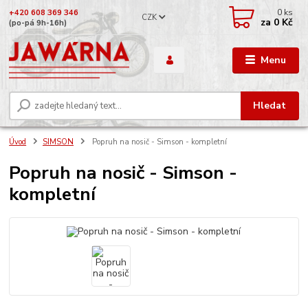
0
ks
+420 608 369 346
CZK
za
0 Kč
(po-pá 9h-16h)
Menu
Hledat
Úvod
SIMSON
Popruh na nosič - Simson - kompletní
Popruh na nosič - Simson -
kompletní