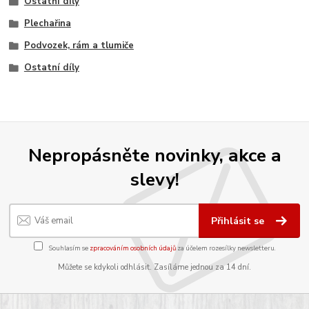
Ostatní díly
Plechařina
Podvozek, rám a tlumiče
Ostatní díly
Nepropásněte novinky, akce a
slevy!
Přihlásit se
Souhlasím se
zpracováním osobních údajů
za účelem rozesílky newsletteru.
Můžete se kdykoli odhlásit. Zasíláme jednou za 14 dní.