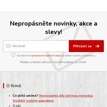
Nepropásněte novinky, akce a
slevy!
Přihlásit se
Souhlasím se
zpracováním osobních údajů
za účelem rozesílky newsletteru.
Můžete se kdykoli odhlásit. Zasíláme jednou za 14 dní.
O firmě
Co ještě umíme?
Renovujeme díly šetrnou metodou
tryskání vodním paprskem
O nás