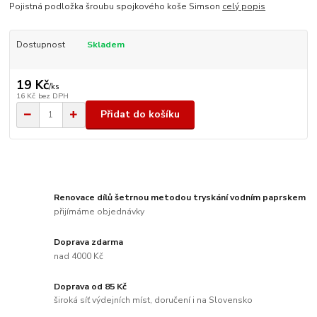
Pojistná podložka šroubu spojkového koše Simson
celý popis
Dostupnost
Skladem
19 Kč
/
ks
16 Kč
bez DPH
Přidat do košíku
Renovace dílů šetrnou metodou tryskání vodním paprskem
přijímáme objednávky
Doprava zdarma
nad 4000 Kč
Doprava od 85 Kč
široká síť výdejních míst, doručení i na Slovensko