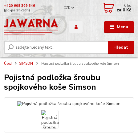
0
ks
+420 608 369 346
CZK
za
0 Kč
(po-pá 9h-16h)
Menu
Hledat
Úvod
SIMSON
Pojistná podložka šroubu spojkového koše Simson
Pojistná podložka šroubu
spojkového koše Simson