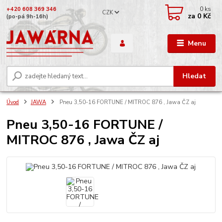
0
ks
+420 608 369 346
CZK
za
0 Kč
(po-pá 9h-16h)
Menu
Hledat
Úvod
JAWA
Pneu 3,50-16 FORTUNE / MITROC 876 , Jawa ČZ aj
Pneu 3,50-16 FORTUNE /
MITROC 876 , Jawa ČZ aj