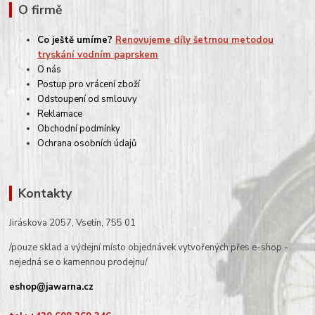
O firmě
Co ještě umíme?
Renovujeme díly šetrnou metodou
tryskání vodním paprskem
O nás
Postup pro vrácení zboží
Odstoupení od smlouvy
Reklamace
Obchodní podmínky
Ochrana osobních údajů
Kontakty
Jiráskova 2057, Vsetín, 755 01
/pouze sklad a výdejní místo objednávek vytvořených přes e-shop -
nejedná se o kamennou prodejnu/
eshop@jawarna.cz