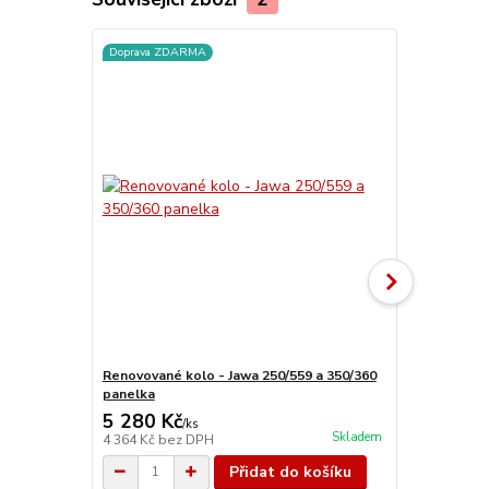
Doprava ZDARMA
Doprava ZD
Renovované kolo - Jawa 250/559 a 350/360
Renovované 
panelka
350/354
5 280 Kč
5 250 Kč
/
ks
Skladem
4 364 Kč
bez DPH
4 339 Kč
bez
Přidat do košíku