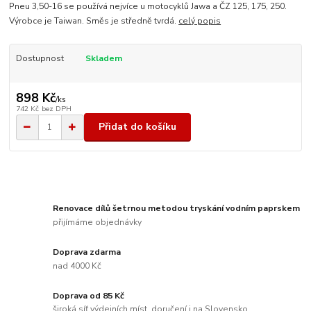
Pneu 3,50-16 se používá nejvíce u motocyklů Jawa a ČZ 125, 175, 250.
Výrobce je Taiwan. Směs je středně tvrdá.
celý popis
Dostupnost
Skladem
898 Kč
/
ks
742 Kč
bez DPH
Přidat do košíku
Renovace dílů šetrnou metodou tryskání vodním paprskem
přijímáme objednávky
Doprava zdarma
nad 4000 Kč
Doprava od 85 Kč
široká síť výdejních míst, doručení i na Slovensko