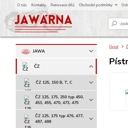
O nás
Kontakty
Renovace dílů
Obchodní podmínky
Och
Úvod
JAWA
Píst
ČZ
ČZ 125, 150 B, T, C
ČZ 125, 175, 250 typ 450,
453, 455, 470, 473, 475
ČZ 125, 175 typ 476, 477,
487, 488