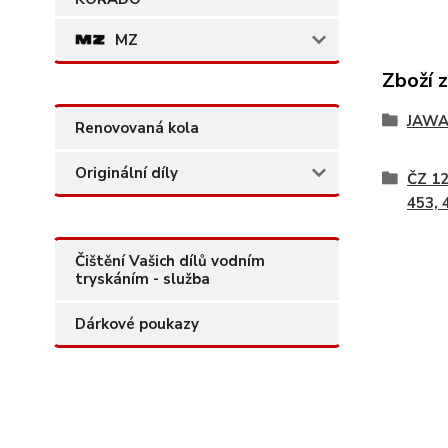
MZ
Zboží 
JAW
Renovovaná kola
Originální díly
ČZ 12
453, 
Čištění Vašich dílů vodním
tryskáním - služba
Dárkové poukazy