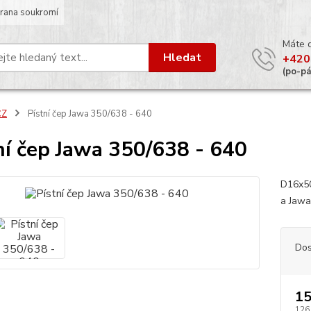
rana soukromí
Máte 
Hledat
+420
(po-p
ČZ
Pístní čep Jawa 350/638 - 640
ní čep Jawa 350/638 - 640
D16x50
a Jawa
Dos
15
126