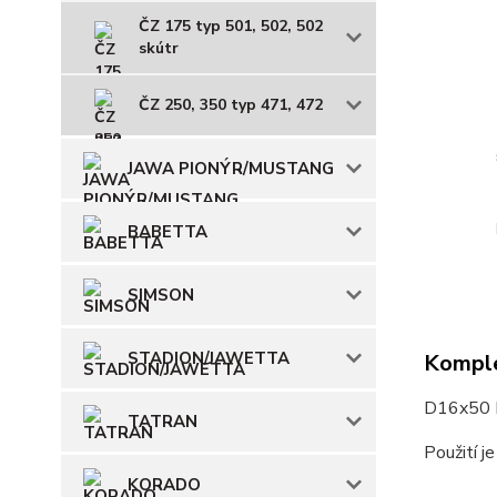
ČZ 175 typ 501, 502, 502
skútr
ČZ 250, 350 typ 471, 472
JAWA PIONÝR/MUSTANG
BABETTA
SIMSON
STADION/JAWETTA
Komple
D16x50 P
TATRAN
Použití j
KORADO