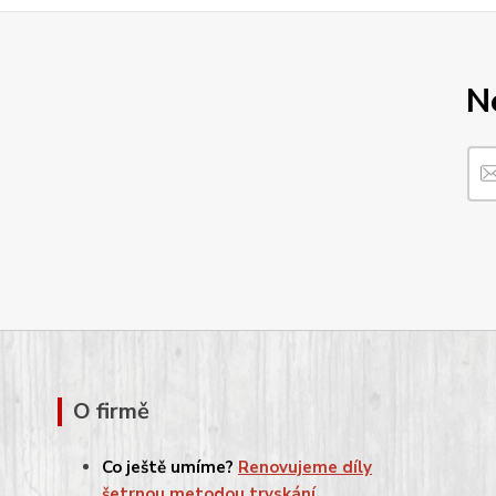
N
O firmě
Co ještě umíme?
Renovujeme díly
šetrnou metodou tryskání