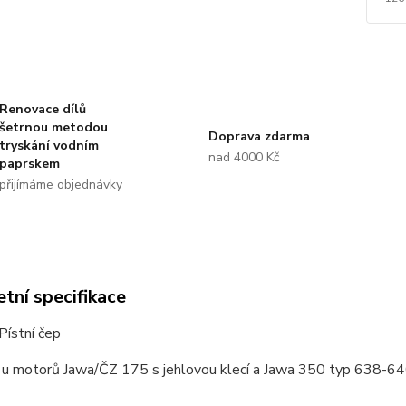
Renovace dílů
šetrnou metodou
Doprava zdarma
tryskání vodním
nad 4000 Kč
paprskem
přijímáme objednávky
tní specifikace
ístní čep
e u motorů Jawa/ČZ 175 s jehlovou klecí a Jawa 350 typ 638-64