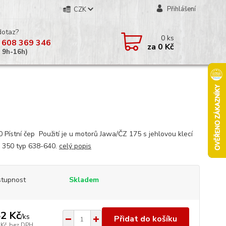
Přihlášení
CZK
dotaz?
0
ks
 608 369 346
za
0 Kč
á 9h-16h)
 Pístní čep Použití je u motorů Jawa/ČZ 175 s jehlovou klecí
 350 typ 638-640.
celý popis
tupnost
Skladem
2 Kč
/
ks
Přidat do košíku
 Kč
bez DPH