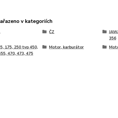
zařazeno v kategoriích
A
ČZ
JAWA
356
5, 175, 250 typ 450,
Motor, karburátor
Moto
455, 470, 473, 475