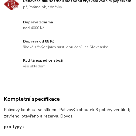
Renovace dílů šetrnou metodou tryskání vodním paprskem
přijímáme objednávky
Doprava zdarma
nad 4000 Kč
Doprava od 85 Kč
široká síť výdejních míst, doručení i na Slovensko
Rychlá expedice zboží
vše skladem
Kompletní specifikace
Palivový kouhout se sítkem . Palivový kohoutek 3 polohy ventilu tj.
zavřeno, otevřeno a rezerva. Dovoz.
pro typy :