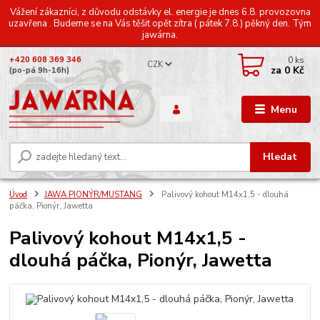
Vážení zákazníci, z důvodu odstávky el. energie je dnes 6.8. provozovna
uzavřena . Budeme se na Vás těšit opět zítra ( pátek 7.8.) pěkný den. Tým
jawárna.
0
ks
+420 608 369 346
CZK
za
0 Kč
(po-pá 9h-16h)
Menu
Hledat
Úvod
JAWA PIONÝR/MUSTANG
Palivový kohout M14x1,5 - dlouhá
páčka, Pionýr, Jawetta
Palivový kohout M14x1,5 -
dlouhá páčka, Pionýr, Jawetta