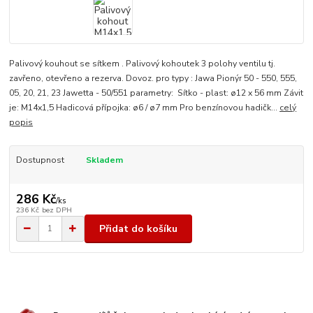
Palivový kouhout se sítkem . Palivový kohoutek 3 polohy ventilu tj.
zavřeno, otevřeno a rezerva. Dovoz. pro typy : Jawa Pionýr 50 - 550, 555,
05, 20, 21, 23 Jawetta - 50/551 parametry: Sítko - plast: ø12 x 56 mm Závit
je: M14x1,5 Hadicová přípojka: ø6 / ø7 mm Pro benzínovou hadičk...
celý
popis
Dostupnost
Skladem
286 Kč
/
ks
236 Kč
bez DPH
Přidat do košíku