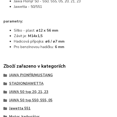
Jawa Pionýr 50 - 550, 555, 05, 20, 21, 23
Jawetta - 50/551
parametry:
Sítko - plast:
ø12 x 56 mm
Závit je:
M14x1,5
Hadicová přípojka:
ø6 / ø7 mm
Pro benzínovou hadičku:
6 mm
Zboží zařazeno v kategoriích
JAWA PIONÝR/MUSTANG
STADION/JAWETTA
JAWA 50 typ 20, 21, 23
JAWA 50 typ 550, 555, 05
Jawetta 551
Motor, karburátor