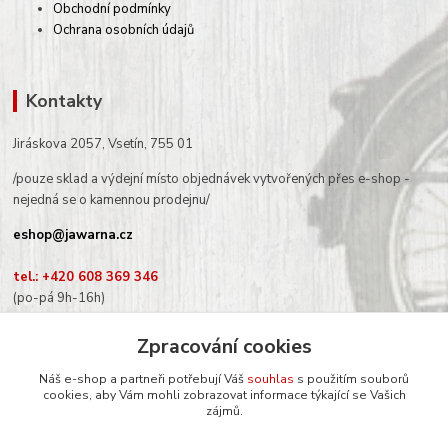
Obchodní podmínky
Ochrana osobních údajů
Kontakty
Jiráskova 2057, Vsetín, 755 01
/pouze sklad a výdejní místo objednávek vytvořených přes e-shop -
nejedná se o kamennou prodejnu/
eshop@jawarna.cz
tel.: +420 608 369 346
(po-pá 9h-16h)
Zpracování cookies
Náš e-shop a partneři potřebují Váš
souhlas
s použitím souborů
cookies, aby Vám mohli zobrazovat informace týkající se Vašich
Sledujte nás na Facebooku
zájmů.