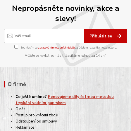
Nepropásněte novinky, akce a
slevy!
Přihlásit se
Souhlasím se
zpracováním osobních údajů
za účelem rozesílky newsletteru.
Můžete se kdykoli odhlásit. Zasíláme jednou za 14 dní.
O firmě
Co ještě umíme?
Renovujeme díly šetrnou metodou
tryskání vodním paprskem
O nás
Postup pro vrácení zboží
Odstoupení od smlouvy
Reklamace