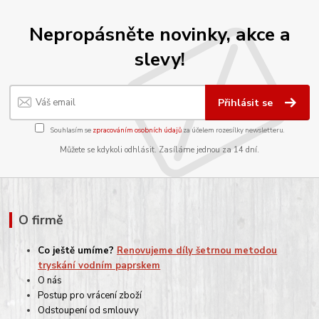
Nepropásněte novinky, akce a
slevy!
Přihlásit se
Souhlasím se
zpracováním osobních údajů
za účelem rozesílky newsletteru.
Můžete se kdykoli odhlásit. Zasíláme jednou za 14 dní.
O firmě
Co ještě umíme?
Renovujeme díly šetrnou metodou
tryskání vodním paprskem
O nás
Postup pro vrácení zboží
Odstoupení od smlouvy