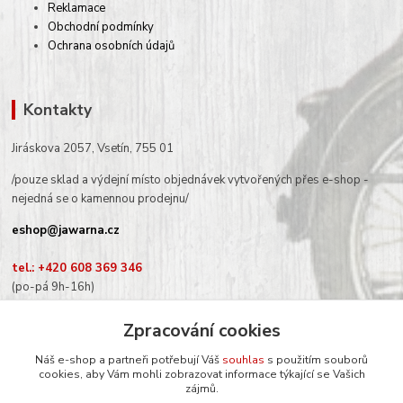
Reklamace
Obchodní podmínky
Ochrana osobních údajů
Kontakty
Jiráskova 2057, Vsetín, 755 01
/pouze sklad a výdejní místo objednávek vytvořených přes e-shop -
nejedná se o kamennou prodejnu/
eshop@jawarna.cz
tel.: +420 608 369 346
(po-pá 9h-16h)
Zpracování cookies
Náš e-shop a partneři potřebují Váš
souhlas
s použitím souborů
Sledujte nás na Facebooku
cookies, aby Vám mohli zobrazovat informace týkající se Vašich
zájmů.