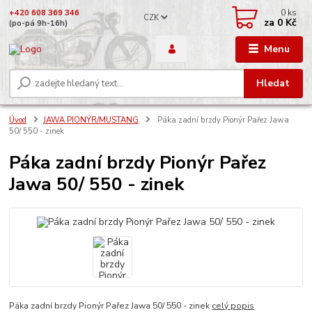
0
ks
+420 608 369 346
CZK
za
0 Kč
(po-pá 9h-16h)
Menu
Hledat
Úvod
JAWA PIONÝR/MUSTANG
Páka zadní brzdy Pionýr Pařez Jawa
50/ 550 - zinek
Páka zadní brzdy Pionýr Pařez
Jawa 50/ 550 - zinek
Páka zadní brzdy Pionýr Pařez Jawa 50/ 550 - zinek
celý popis